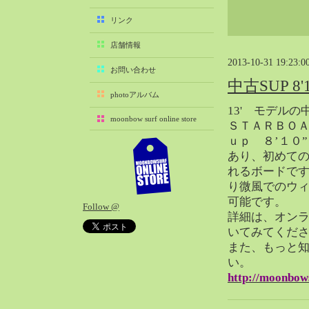
2025-11（29）
リンク
2025-10（22）
店舗情報
2025-09（25）
2013-10-31 19:23:0
2025-08（29）
お問い合わせ
中古SUP 8'10
2025-07（21）
photoアルバム
2025-06（27）
13' モデル
moonbow surf online store
2025-05（27）
ＳＴＡＲＢＯ
ｕｐ ８’１０
2025-04（21）
あり、初めて
2025-03（28）
れるボードで
2025-02（41）
り微風でのウ
2025-01（37）
可能です。
Follow @
2024-12（54）
詳細は、オン
2024-11（28）
いてみてくだ
また、もっと
2024-10（29）
い。
2024-09（29）
http://moonbow
2024-08（27）
2024-07（34）