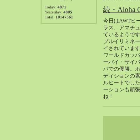
2021-08（38）
Today:
4871
続・Aloha Cl
2021-07（41）
Yesterday:
4805
Total:
10147561
2021-06（39）
今日はAWTヒ
2021-05（50）
ラス、アマチ
2021-04（50）
ているようです
ブルイリミネ
2021-03（54）
イされていま
2021-02（47）
ワールドカッ
2021-01（69）
ーバイ・サイ
2020-12（51）
パでの優勝。
2020-11（47）
ディションの
ルヒートでし
2020-10（50）
ーションも頑
2020-09（39）
ね！
2020-08（36）
2020-07（46）
2020-06（50）
2020-05（6）
2020-04（26）
2020-03（29）