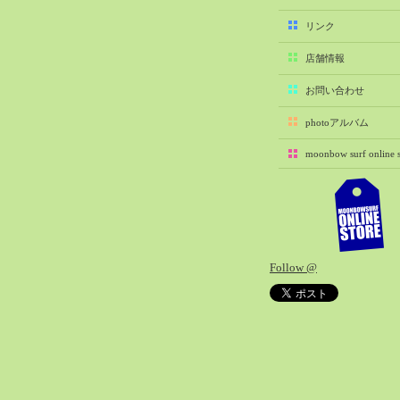
2025-11（29）
リンク
2025-10（22）
店舗情報
2025-09（25）
2025-08（29）
お問い合わせ
2025-07（21）
photoアルバム
2025-06（27）
moonbow surf online s
2025-05（27）
2025-04（21）
2025-03（28）
2025-02（41）
2025-01（37）
Follow @
2024-12（54）
2024-11（28）
2024-10（29）
2024-09（29）
2024-08（27）
2024-07（34）