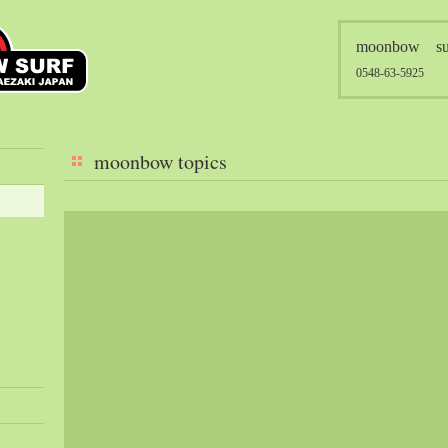
moonbow su
0548-63-5925
moonbow topics