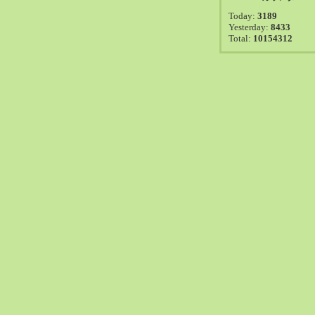
2021-08（38）
Today:
3189
2021-07（41）
Yesterday:
8433
Total:
10154312
2021-06（39）
2021-05（50）
2021-04（50）
2021-03（54）
2021-02（47）
2021-01（69）
2020-12（51）
2020-11（47）
2020-10（50）
2020-09（39）
2020-08（36）
2020-07（46）
2020-06（50）
2020-05（6）
2020-04（26）
2020-03（29）