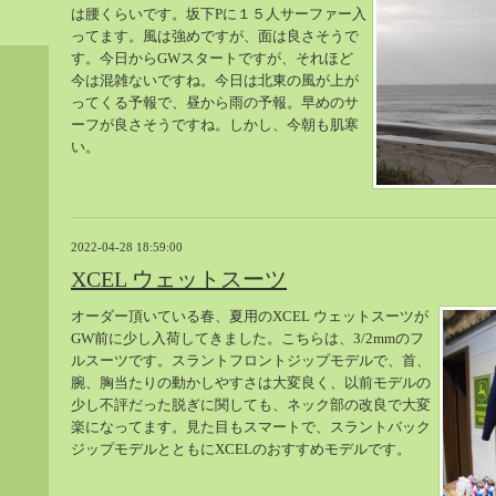
は腰くらいです。坂下Pに１５人サーファー入
ってます。風は強めですが、面は良さそうで
す。今日からGWスタートですが、それほど
今は混雑ないですね。今日は北東の風が上が
ってくる予報で、昼から雨の予報。早めのサ
ーフが良さそうですね。しかし、今朝も肌寒
い。
2022-04-28 18:59:00
XCEL ウェットスーツ
オーダー頂いている春、夏用のXCEL ウェットスーツが
GW前に少し入荷してきました。こちらは、3/2mmのフ
ルスーツです。スラントフロントジップモデルで、首、
腕、胸当たりの動かしやすさは大変良く、以前モデルの
少し不評だった脱ぎに関しても、ネック部の改良で大変
楽になってます。見た目もスマートで、スラントバック
ジップモデルとともにXCELのおすすめモデルです。