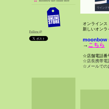
moonbow surf online store
ウインド
オンラインス
新しいオンラ
Follow @
moo
nbo
→
こちら
☆店舗電話番号 
☆店長携帯電話 0
☆メールで