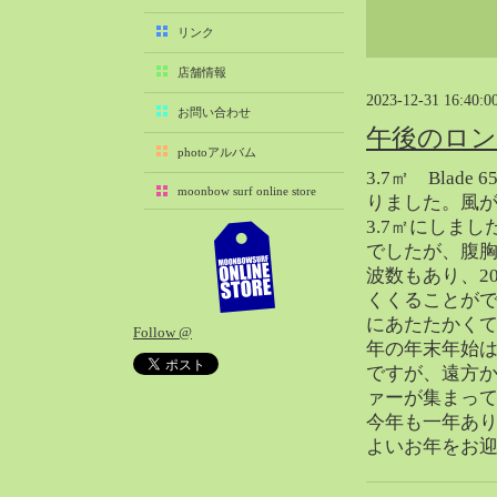
2025-11（29）
リンク
2025-10（22）
店舗情報
2025-09（25）
2023-12-31 16:40:0
2025-08（29）
お問い合わせ
午後のロ
2025-07（21）
photoアルバム
2025-06（27）
3.7㎡ Blad
moonbow surf online store
2025-05（27）
りました。風
3.7㎡にしま
2025-04（21）
でしたが、腹
2025-03（28）
波数もあり、2
2025-02（41）
くくることが
2025-01（37）
にあたたかく
Follow @
2024-12（54）
年の年末年始
2024-11（28）
ですが、遠方
ァーが集まっ
2024-10（29）
今年も一年あ
2024-09（29）
よいお年をお
2024-08（27）
2024-07（34）