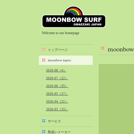
Welcome to our homepage
moonbow 
トップページ
moonbow topics
2026-08（4）
2026-07（22）
2026-06（35）
2026-05（27）
2026-04（21）
2026-03（25）
2026-02（22）
サービス
2026-01（40）
取扱いメーカー
2025-12（34）