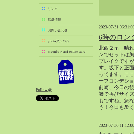
2025-11（29）
リンク
2025-10（22）
店舗情報
2025-09（25）
2023-07-31 06:31:0
2025-08（29）
お問い合わせ
6時のロン
2025-07（21）
photoアルバム
2025-06（27）
北西２ｍ、晴
moonbow surf online store
2025-05（27）
ンでセットは
ブレイクです
2025-04（21）
す。坂下と正
2025-03（28）
ってます。こ
2025-02（41）
ーフコンデシ
2025-01（37）
前崎、今日の後
Follow @
2024-12（54）
響で再びサイ
2024-11（28）
もですね。急
う！今日も暑
2024-10（29）
2024-09（29）
2024-08（27）
2023-07-30 11:12:0
2024-07（34）