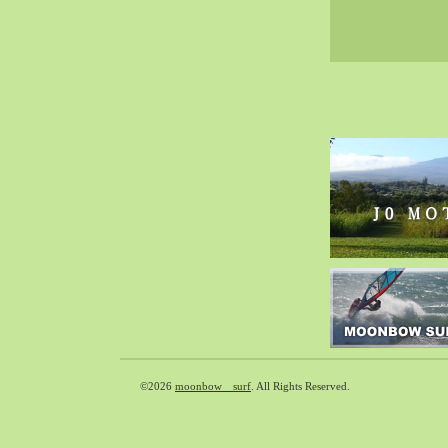
2020-02（40）
2020-01（34）
2019-12（47）
2019-11（51）
2019-10（30）
2019-09（40）
2019-08（60）
2019-07（33）
2019-06（26）
2019-05（44）
2019-04（38）
2019-03（38）
2019-02（41）
2019-01（48）
©2026
moonbow surf
. All Rights Reserved.
2018-12（54）
2018-11（51）
2018-10（33）