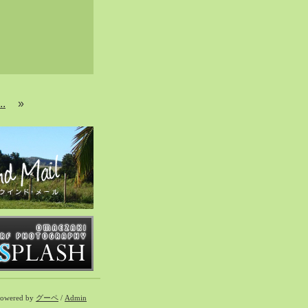
..
»
owered by
グーペ
/
Admin