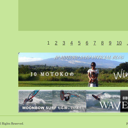
1
2
3
4
5
6
7
8
9
10
.
ll Rights Reserved.
P