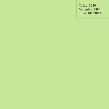
2021-08（38）
Today:
3656
2021-07（41）
Yesterday:
3884
Total:
10158663
2021-06（39）
2021-05（50）
2021-04（50）
2021-03（54）
2021-02（47）
2021-01（69）
2020-12（51）
2020-11（47）
2020-10（50）
2020-09（39）
2020-08（36）
2020-07（46）
2020-06（50）
2020-05（6）
2020-04（26）
2020-03（29）