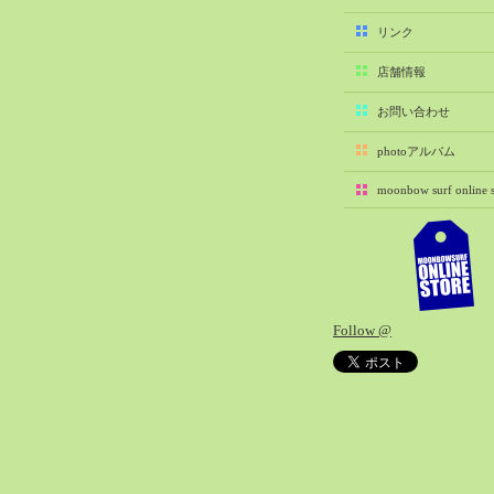
2025-11（29）
リンク
2025-10（22）
店舗情報
2025-09（25）
2025-08（29）
お問い合わせ
2025-07（21）
photoアルバム
2025-06（27）
moonbow surf online s
2025-05（27）
2025-04（21）
2025-03（28）
2025-02（41）
2025-01（37）
Follow @
2024-12（54）
2024-11（28）
2024-10（29）
2024-09（29）
2024-08（27）
2024-07（34）