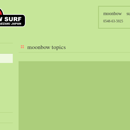
moonbow su
0548-63-5925
moonbow topics