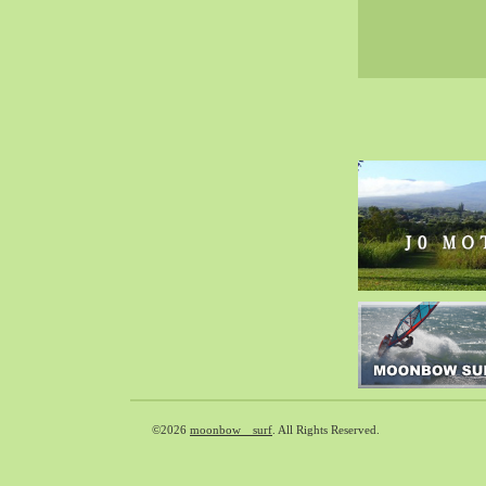
2020-02（40）
2020-01（34）
2019-12（47）
2019-11（51）
2019-10（30）
2019-09（40）
2019-08（60）
2019-07（33）
2019-06（26）
2019-05（44）
2019-04（38）
2019-03（38）
2019-02（41）
2019-01（48）
2018-12（54）
©2026
moonbow surf
. All Rights Reserved.
2018-11（51）
2018-10（33）