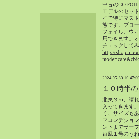
中古のGO FO
2024-06（32）
モデルのセッ
2024-05（34）
イで特にマス
2024-04（25）
態です。プロー
2024-03（40）
フォイル、ウ
2024-02（36）
用できます。
チェックして
2024-01（38）
http://shop.moo
2023-12（40）
mode=cate&cbi
2023-11（37）
2023-10（33）
2023-09（34）
2024-05-30 10:47:0
2023-08（30）
１０時半の
2023-07（38）
北東３ｍ、晴
2023-06（34）
入ってきます
2023-05（43）
く、サイズも
2023-04（30）
フコンデショ
2023-03（41）
ン下までサー
台風１号のう
2023-02（37）