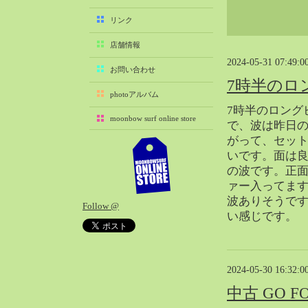
2025-11（29）
リンク
2025-10（22）
店舗情報
2025-09（25）
2024-05-31 07:49:0
2025-08（29）
お問い合わせ
7時半のロ
2025-07（21）
photoアルバム
2025-06（27）
7時半のロング
moonbow surf online store
2025-05（27）
で、波は昨日
がって、セッ
2025-04（21）
いです。面は
2025-03（28）
の波です。正面
2025-02（41）
ァー入ってま
2025-01（37）
波ありそうで
Follow @
2024-12（54）
い感じです。
2024-11（28）
2024-10（29）
2024-09（29）
2024-05-30 16:32:0
2024-08（27）
中古 GO 
2024-07（34）