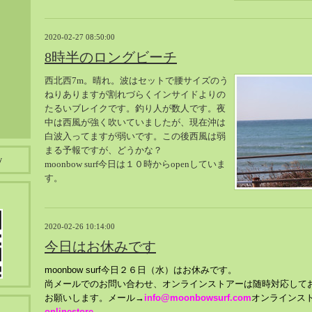
2020-02-27 08:50:00
8時半のロングビーチ
西北西7m。晴れ。波はセットで腰サイズのう
ねりありますが割れづらくインサイドよりの
たるいブレイクです。釣り人が数人です。夜
中は西風が強く吹いていましたが、現在沖は
白波入ってますが弱いです。この後西風は弱
まる予報ですが、どうかな？
y
moonbow surf今日は１０時からopenしていま
す。
2020-02-26 10:14:00
今日はお休みです
moonbow surf今日２６日（水）はお休みです。
尚メールでのお問い合わせ、オンラインストアーは随時対応して
お願いします。メール→
info@moonbowsurf.com
オンラインス
onlinestore