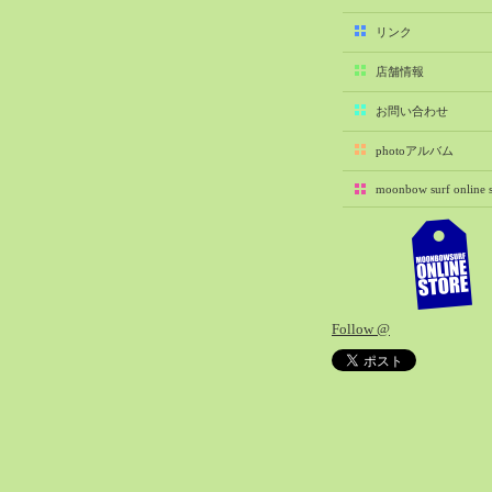
2025-11（29）
リンク
2025-10（22）
店舗情報
2025-09（25）
2025-08（29）
お問い合わせ
2025-07（21）
photoアルバム
2025-06（27）
moonbow surf online s
2025-05（27）
2025-04（21）
2025-03（28）
2025-02（41）
2025-01（37）
Follow @
2024-12（54）
2024-11（28）
2024-10（29）
2024-09（29）
2024-08（27）
2024-07（34）