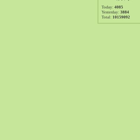
2021-08（38）
Today:
4085
2021-07（41）
Yesterday:
3884
Total:
10159092
2021-06（39）
2021-05（50）
2021-04（50）
2021-03（54）
2021-02（47）
2021-01（69）
2020-12（51）
2020-11（47）
2020-10（50）
2020-09（39）
2020-08（36）
2020-07（46）
2020-06（50）
2020-05（6）
2020-04（26）
2020-03（29）