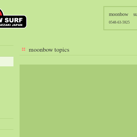
moonbow su
0548-63-5925
moonbow topics