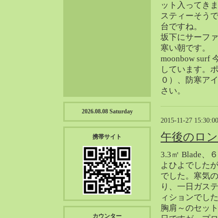
ット入ってき
2023-01（57）
スティーそうで
2022-12（57）
台ですね。
2022-11（39）
坂下にサーファ
2022-10（38）
寒い朝です。
2022-09（34）
moonbow sur
2022-08（38）
しています。ポ
０）、防寒ア
2022-07（43）
さい。
2022-06（33）
2022-05（38）
2026.08.08 Saturday
2022-04（39）
2015-11-27 15:30:0
2022-03（45）
午後のロ
携帯サイト
2022-02（55）
3.3㎡ Blad
2022-01（55）
よひよでした
2021-12（49）
でした。寒気
2021-11（49）
り、一日ガス
2021-10（30）
ィションでし
胸肩～のセッ
2021-09（12）
カウンター