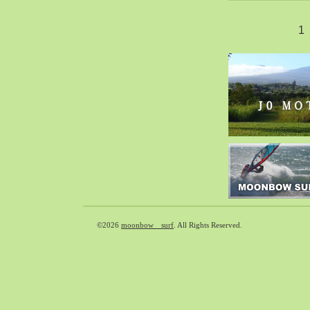
2020-02（40）
1
2020-01（34）
2019-12（47）
2019-11（51）
2019-10（30）
2019-09（40）
2019-08（60）
2019-07（33）
2019-06（26）
2019-05（44）
2019-04（38）
2019-03（38）
©2026
moonbow surf
. All Rights Reserved.
2019-02（41）
2019-01（48）
2018-12（54）
2018-11（51）
2018-10（33）