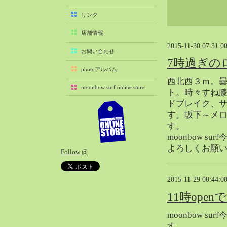
2025-11（29）
リンク
2025-10（22）
店舗情報
2025-09（25）
2015-11-30 07:31:0
2025-08（29）
お問い合わせ
7時過ぎの
2025-07（21）
photoアルバム
2025-06（27）
西北西３ｍ。
moonbow surf online store
2025-05（27）
ト。時々すね
ドブレイク、サ
2025-04（21）
す。坂下～メロ
2025-03（28）
す。
2025-02（41）
moonbow s
2025-01（37）
よろしくお願
Follow @
2024-12（54）
2024-11（28）
2015-11-29 08:44:0
2024-10（29）
11時open
2024-09（29）
2024-08（27）
moonbow 
2024-07（34）
す。