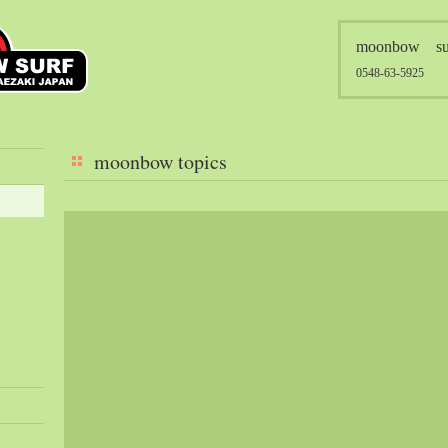
moonbow su
0548-63-5925
moonbow topics