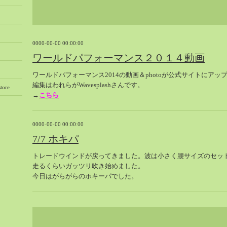
0000-00-00 00:00:00
ワールドパフォーマンス２０１４動画
ワールドパフォーマンス2014の動画＆photoが公式サイトにア
編集はわれらがWavesplashさんです。
tore
→
こちら
0000-00-00 00:00:00
7/7 ホキパ
トレードウインドが戻ってきました。波は小さく腰サイズのセッ
走るくらいガッツリ吹き始めました。
今日はがらがらのホキーパでした。