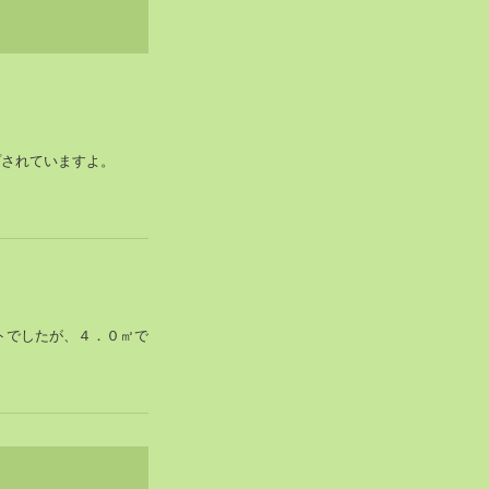
ップされていますよ。
トでしたが、４．０㎡で