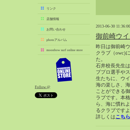
2025-11（29）
リンク
2025-10（22）
店舗情報
2025-09（25）
2013-06-30 11:36:0
2025-08（29）
お問い合わせ
御前崎ウイ
2025-07（21）
photoアルバム
2025-06（27）
昨日は御前崎
moonbow surf online store
2025-05（27）
クラブ（owc
た。
2025-04（21）
石井校長先生
2025-03（28）
ププロ選手や
2025-02（41）
生たちに、ウ
2025-01（37）
海の楽しさ、
Follow @
2024-12（54）
ことができる
2024-11（28）
ラブです。本
ら、海に慣れ
2024-10（29）
るクラブです
2024-09（29）
詳しくは
こち
2024-08（27）
2024-07（34）