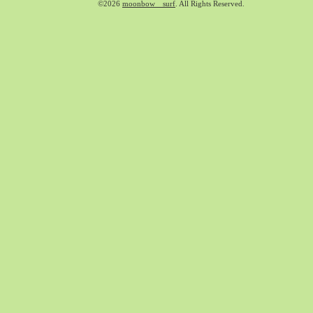
©2026
moonbow surf
. All Rights Reserved.
2020-02（40）
2020-01（34）
2019-12（47）
2019-11（51）
2019-10（30）
2019-09（40）
2019-08（60）
2019-07（33）
2019-06（26）
2019-05（44）
2019-04（38）
2019-03（38）
2019-02（41）
2019-01（48）
2018-12（54）
2018-11（51）
2018-10（33）