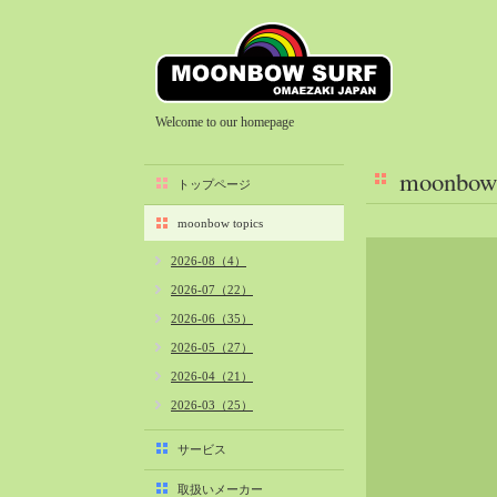
Welcome to our homepage
moonbow 
トップページ
moonbow topics
2026-08（4）
2026-07（22）
2026-06（35）
2026-05（27）
2026-04（21）
2026-03（25）
2026-02（22）
サービス
2026-01（40）
取扱いメーカー
2025-12（34）