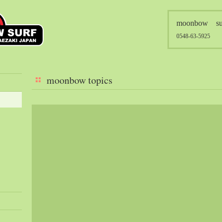
moonbow su
0548-63-5925
moonbow topics