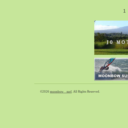
2020-02（40）
1
2020-01（34）
2019-12（47）
2019-11（51）
2019-10（30）
2019-09（40）
2019-08（60）
2019-07（33）
2019-06（26）
2019-05（44）
2019-04（38）
2019-03（38）
©2026
moonbow surf
. All Rights Reserved.
2019-02（41）
2019-01（48）
2018-12（54）
2018-11（51）
2018-10（33）