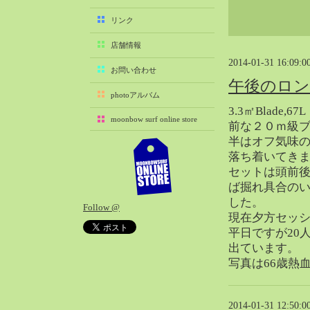
2025-11（29）
リンク
2025-10（22）
店舗情報
2025-09（25）
2014-01-31 16:09:0
2025-08（29）
お問い合わせ
午後のロ
2025-07（21）
photoアルバム
2025-06（27）
3.3㎡Blade,
moonbow surf online store
2025-05（27）
前な２０ｍ級
半はオフ気味
2025-04（21）
落ち着いてき
2025-03（28）
セットは頭前
2025-02（41）
ば掘れ具合の
2025-01（37）
した。
Follow @
2024-12（54）
現在夕方セッ
2024-11（28）
平日ですが20
出ています。
2024-10（29）
写真は66歳熱
2024-09（29）
2024-08（27）
2024-07（34）
2014-01-31 12:50:0