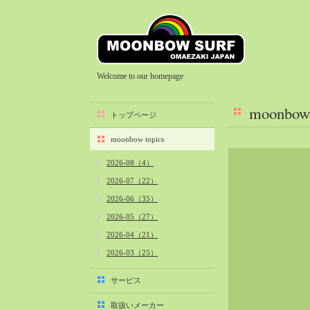
Welcome to our homepage
moonbow 
トップページ
moonbow topics
2026-08（4）
2026-07（22）
2026-06（35）
2026-05（27）
2026-04（21）
2026-03（25）
2026-02（22）
サービス
2026-01（40）
取扱いメーカー
2025-12（34）