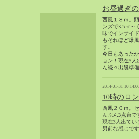
2024-06（32）
お昼過ぎ
2024-05（34）
西風１８ｍ。
2024-04（25）
ンズで3.5㎡
2024-03（40）
味でインサイ
2024-02（36）
もそれほど爆
2024-01（38）
す。
今日もあった
2023-12（40）
ョン！現在5人
2023-11（37）
ん続々出艇準
2023-10（33）
2023-09（34）
2023-08（30）
2014-01-31 10:14:0
2023-07（38）
10時のロ
2023-06（34）
西風２０ｍ。
2023-05（43）
んぶん3点台で
2023-04（30）
現在3人出てい
2023-03（41）
男前な感じで
2023-02（37）