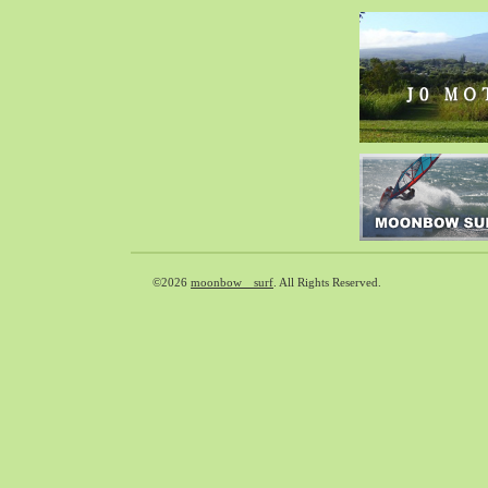
2018-09（37）
2018-08（41）
2018-07（39）
2018-06（31）
2018-05（65）
2018-04（39）
2018-03（33）
2018-02（38）
2018-01（40）
2017-12（65）
©2026
moonbow surf
. All Rights Reserved.
2017-11（71）
2017-10（59）
2017-09（30）
2017-08（55）
2017-07（33）
2017-06（35）
2017-05（49）