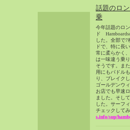
2024-06（32）
話題のロン
2024-05（34）
乗
2024-04（25）
今年話題のロ
2024-03（40）
ド Hamboa
2024-02（36）
した。全部で7
2024-01（38）
ドで、特に長い
2023-12（40）
常に柔らかく
2023-11（37）
は一味違う乗
2023-10（33）
そうです。ま
用にもパドル
2023-09（34）
り、ブレイク
2023-08（30）
ゴールデンウィ
2023-07（38）
お店でも早速
2023-06（34）
ました。そし
2023-05（43）
した。サーフ
チェックして
2023-04（30）
s.info/sup/hamb
2023-03（41）
2023-02（37）