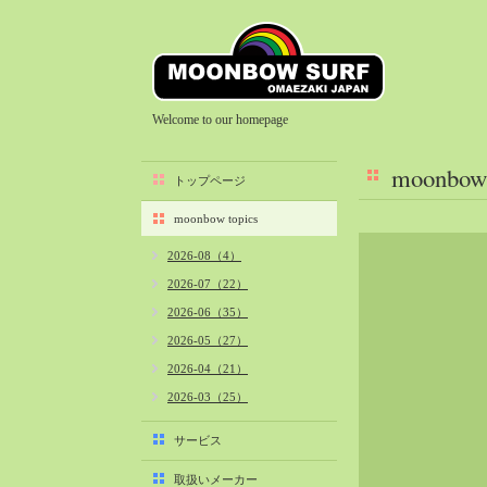
Welcome to our homepage
moonbow 
トップページ
moonbow topics
2026-08（4）
2026-07（22）
2026-06（35）
2026-05（27）
2026-04（21）
2026-03（25）
2026-02（22）
サービス
2026-01（40）
取扱いメーカー
2025-12（34）