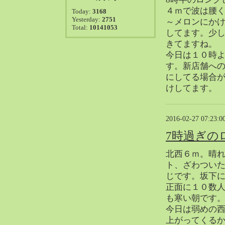
2021-08（38）
４ｍで波は腰
Today:
3168
2021-07（41）
Yesterday:
2751
～メロンにか
Total:
10141053
2021-06（39）
してます。少
2021-05（50）
きてますね。
今日は１０時
2021-04（50）
す。新店舗へ
2021-03（54）
にしてる場合
2021-02（47）
けしてます。
2021-01（69）
2020-12（51）
2016-02-27 07:23:0
2020-11（47）
2020-10（50）
7時過ぎの
2020-09（39）
北西６ｍ。晴
2020-08（36）
ト、ざわつい
2020-07（46）
じです。坂下
2020-06（50）
正面に１０数
も寒い朝です
2020-05（6）
今日は弱めの
2020-04（26）
上がってくる
2020-03（29）