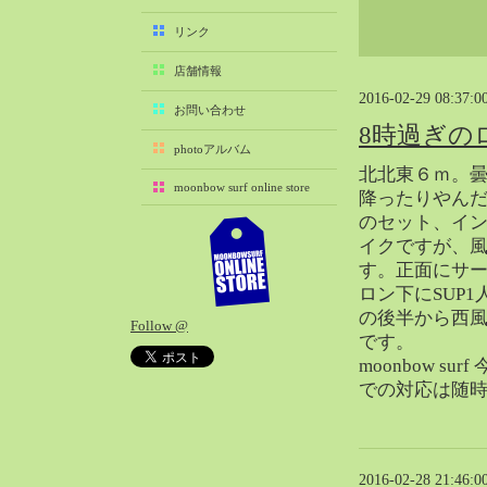
2025-11（29）
リンク
2025-10（22）
店舗情報
2025-09（25）
2016-02-29 08:37:0
2025-08（29）
お問い合わせ
8時過ぎの
2025-07（21）
photoアルバム
2025-06（27）
北北東６ｍ。
moonbow surf online store
2025-05（27）
降ったりやん
のセット、イ
2025-04（21）
イクですが、
2025-03（28）
す。正面にサ
2025-02（41）
ロン下にSUP
2025-01（37）
の後半から西
Follow @
2024-12（54）
です。
2024-11（28）
moonbow s
での対応は随
2024-10（29）
2024-09（29）
2024-08（27）
2024-07（34）
2016-02-28 21:46:0