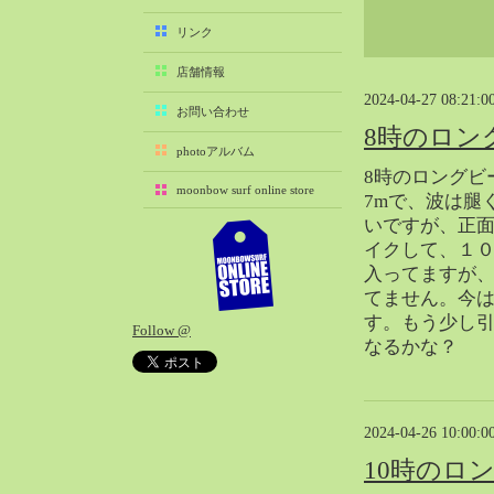
2025-11（29）
リンク
2025-10（22）
店舗情報
2025-09（25）
2024-04-27 08:21:0
2025-08（29）
お問い合わせ
8時のロン
2025-07（21）
photoアルバム
2025-06（27）
8時のロングビ
moonbow surf online store
2025-05（27）
7mで、波は腿
いですが、正面
2025-04（21）
イクして、１
2025-03（28）
入ってますが、
2025-02（41）
てません。今
2025-01（37）
す。もう少し
Follow @
2024-12（54）
なるかな？
2024-11（28）
2024-10（29）
2024-09（29）
2024-04-26 10:00:0
2024-08（27）
10時のロ
2024-07（34）