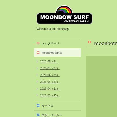
Welcome to our homepage
moonbow 
トップページ
moonbow topics
2026-08（4）
2026-07（22）
2026-06（35）
2026-05（27）
2026-04（21）
2026-03（25）
2026-02（22）
サービス
2026-01（40）
取扱いメーカー
2025-12（34）