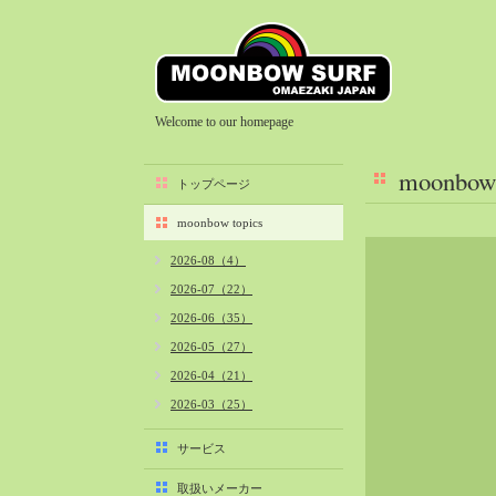
Welcome to our homepage
moonbow 
トップページ
moonbow topics
2026-08（4）
2026-07（22）
2026-06（35）
2026-05（27）
2026-04（21）
2026-03（25）
2026-02（22）
サービス
2026-01（40）
取扱いメーカー
2025-12（34）