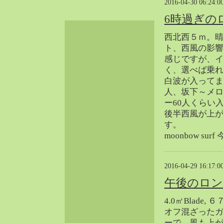
2016-04-30 06:24:0
2024-06（32）
6時過ぎの
2024-05（34）
2024-04（25）
西北西５ｍ。
2024-03（40）
ト、西風の影
感じですが、
2024-02（36）
く、選べば乗
2024-01（38）
白波が入ってま
2023-12（40）
人、坂下～メ
2023-11（37）
ー60人くらい
2023-10（33）
後半西風が上
す。
2023-09（34）
moonbow su
2023-08（30）
2023-07（38）
2023-06（34）
2016-04-29 16:17:0
2023-05（43）
午後のロ
2023-04（30）
4.0㎡Blade,
2023-03（41）
オフ混ざった
2023-02（37）
ーで、風も上