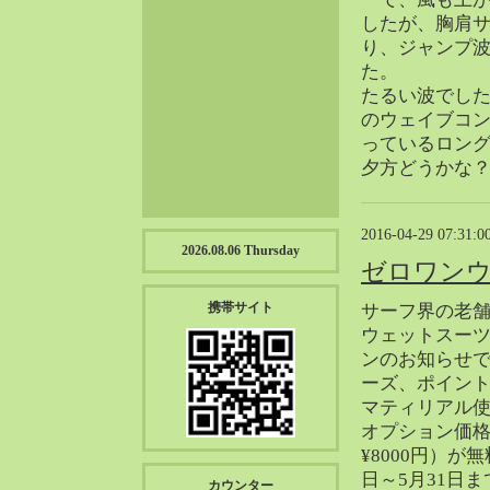
2023-01（57）
したが、胸肩
2022-12（57）
り、ジャンプ
2022-11（39）
た。
たるい波でし
2022-10（38）
のウェイブコン
2022-09（34）
っているロン
2022-08（38）
夕方どうかな
2022-07（43）
2022-06（33）
2016-04-29 07:31:0
2022-05（38）
2026.08.06 Thursday
ゼロワン
2022-04（39）
2022-03（45）
携帯サイト
サーフ界の老
2022-02（55）
ウェットスー
2022-01（55）
ンのお知らせ
2021-12（49）
ーズ、ポイン
マティリアル
2021-11（49）
オプション価格（
2021-10（30）
¥8000円）が
2021-09（12）
日～5月31日
カウンター