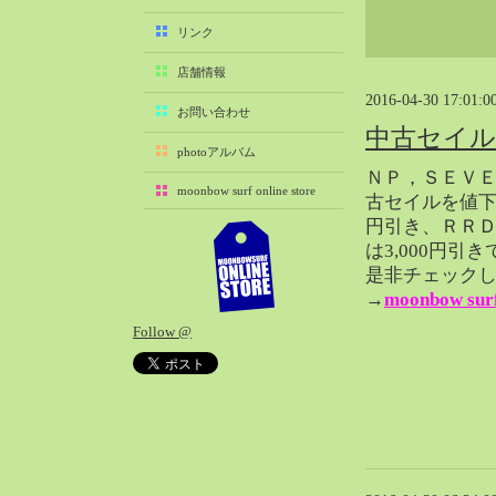
2025-11（29）
リンク
2025-10（22）
店舗情報
2025-09（25）
2016-04-30 17:01:0
2025-08（29）
お問い合わせ
中古セイル 
2025-07（21）
photoアルバム
2025-06（27）
ＮＰ，ＳＥＶ
moonbow surf online store
2025-05（27）
古セイルを値下
円引き、ＲＲＤ
2025-04（21）
は3,000円引
2025-03（28）
是非チェック
2025-02（41）
→
moonbow 
2025-01（37）
Follow @
2024-12（54）
2024-11（28）
2024-10（29）
2024-09（29）
2024-08（27）
2024-07（34）