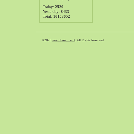
2021-08（38）
Today:
2529
2021-07（41）
Yesterday:
8433
Total:
10153652
2021-06（39）
2021-05（50）
2021-04（50）
2021-03（54）
©2026
moonbow surf
. All Rights Reserved.
2021-02（47）
2021-01（69）
2020-12（51）
2020-11（47）
2020-10（50）
2020-09（39）
2020-08（36）
2020-07（46）
2020-06（50）
2020-05（6）
2020-04（26）
2020-03（29）