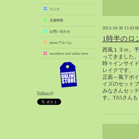
2025-11（29）
リンク
2025-10（22）
店舗情報
2025-09（25）
2013-10-30 13:43:0
2025-08（29）
お問い合わせ
1時半のロ
2025-07（21）
photoアルバム
2025-06（27）
西風１３ｍ。
moonbow surf online store
2025-05（27）
ってきました
時々インサイ
2025-04（21）
レイクです。
2025-03（28）
正面～風下ポ
2025-02（41）
イズのセット
2025-01（37）
みなさんセッ
Follow @
2024-12（54）
す。TA5さん
2024-11（28）
2024-10（29）
2024-09（29）
2024-08（27）
2024-07（34）