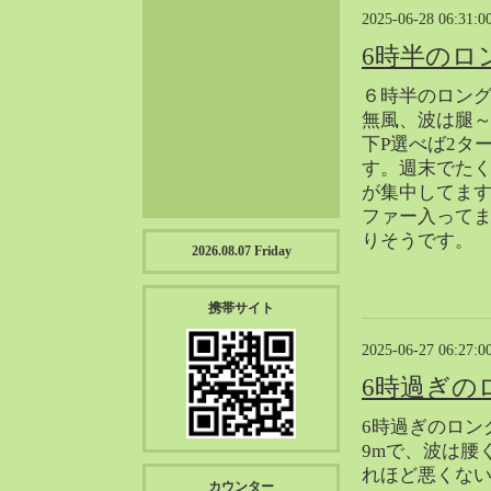
2023-01（57）
2025-06-28 06:31:0
2022-12（57）
6時半のロ
2022-11（39）
６時半のロン
2022-10（38）
無風、波は腿
2022-09（34）
下P選べば2タ
2022-08（38）
す。週末でた
2022-07（43）
が集中してま
2022-06（33）
ファー入って
りそうです。
2022-05（38）
2026.08.07 Friday
2022-04（39）
2022-03（45）
携帯サイト
2022-02（55）
2025-06-27 06:27:0
2022-01（55）
2021-12（49）
6時過ぎの
2021-11（49）
6時過ぎのロン
2021-10（30）
9mで、波は腰
2021-09（12）
れほど悪くない
カウンター