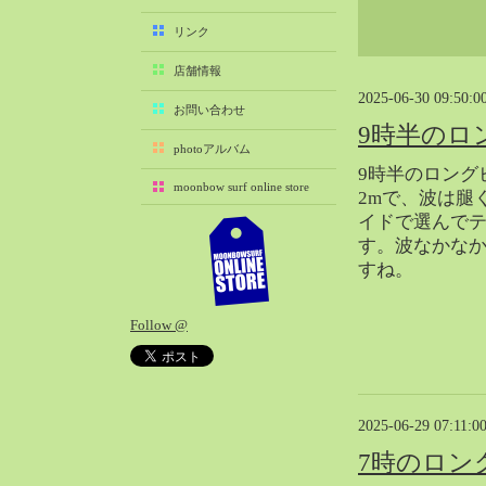
2025-11（29）
リンク
2025-10（22）
店舗情報
2025-09（25）
2025-06-30 09:50:0
2025-08（29）
お問い合わせ
9時半のロ
2025-07（21）
photoアルバム
2025-06（27）
9時半のロング
moonbow surf online store
2025-05（27）
2mで、波は腿
イドで選んで
2025-04（21）
す。波なかな
2025-03（28）
すね。
2025-02（41）
2025-01（37）
Follow @
2024-12（54）
2024-11（28）
2024-10（29）
2024-09（29）
2025-06-29 07:11:0
2024-08（27）
7時のロン
2024-07（34）