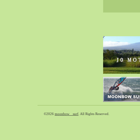
2020-02（40）
2020-01（34）
2019-12（47）
2019-11（51）
2019-10（30）
2019-09（40）
2019-08（60）
2019-07（33）
2019-06（26）
2019-05（44）
2019-04（38）
2019-03（38）
2019-02（41）
2019-01（48）
©2026
moonbow surf
. All Rights Reserved.
2018-12（54）
2018-11（51）
2018-10（33）