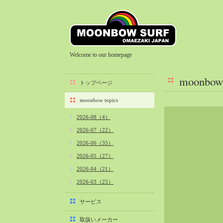
Welcome to our homepage
moonbow 
トップページ
moonbow topics
2026-08（4）
2026-07（22）
2026-06（35）
2026-05（27）
2026-04（21）
2026-03（25）
2026-02（22）
サービス
2026-01（40）
取扱いメーカー
2025-12（34）