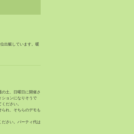
人位出艇しています。暖
週の土、日曜日に開催さ
ィションになりそうで
てください。
けられ、そちらのデモも
ください。パーティ代は