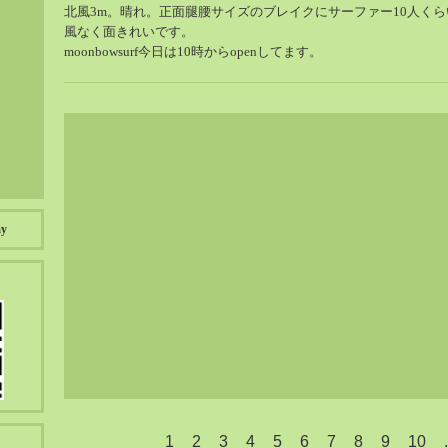
北風3m。晴れ。正面腿腰サイズのブレイクにサーファー10人くらい
風なく面きれいです。
moonbowsurf今日は10時からopenしてます。
ay
1
2
3
4
5
6
7
8
9
10
.