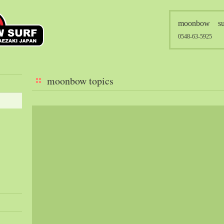
moonbow su
0548-63-5925
moonbow topics