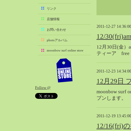
2025-11（29）
リンク
2025-10（22）
店舗情報
2025-09（25）
2011-12-27 14:36:0
2025-08（29）
お問い合わせ
12/30(fri
2025-07（21）
photoアルバム
2025-06（27）
12月30日(金）
moonbow surf online store
2025-05（27）
ティーア fre
2025-04（21）
2025-03（28）
2011-12-23 14:34:0
2025-02（41）
12月29日
2025-01（37）
Follow @
2024-12（54）
moonbow su
プンします。
2024-11（28）
2024-10（29）
2024-09（29）
2011-12-19 13:45:0
2024-08（27）
12/16(fr
2024-07（34）