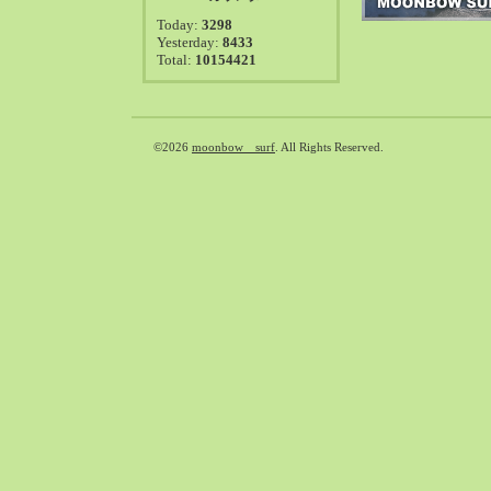
2021-08（38）
Today:
3298
2021-07（41）
Yesterday:
8433
Total:
10154421
2021-06（39）
2021-05（50）
2021-04（50）
2021-03（54）
©2026
moonbow surf
. All Rights Reserved.
2021-02（47）
2021-01（69）
2020-12（51）
2020-11（47）
2020-10（50）
2020-09（39）
2020-08（36）
2020-07（46）
2020-06（50）
2020-05（6）
2020-04（26）
2020-03（29）