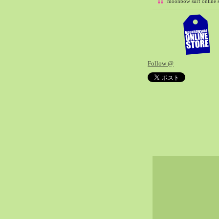
moonbow surf online s
Follow @