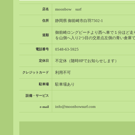
moonbow surf
店名
静岡県 御前崎市白羽7502-1
住所
御前崎ロングビーチより西へ車で１分ほど走
道順
を山側へ入り2つ目の交差点左側の青い倉庫
0548-63-5925
電話番号
不定休（随時HPでお知らせします）
定休日
利用不可
クレジットカード
駐車場あり
駐車場
設備・サービス
info@moonbowsurf.com
e-mail