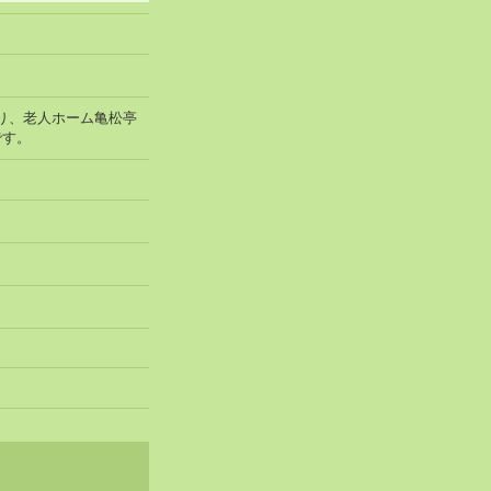
り、老人ホーム亀松亭
です。