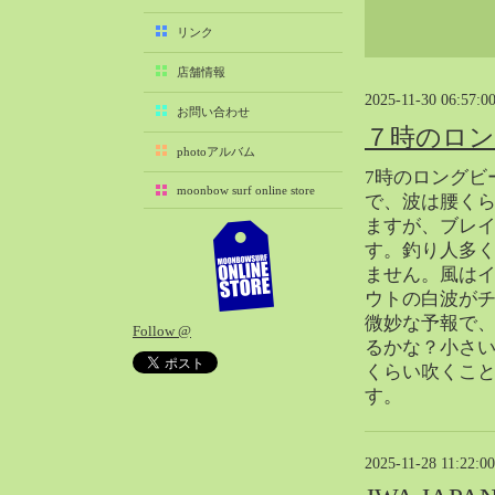
2025-11（29）
リンク
2025-10（22）
店舗情報
2025-09（25）
2025-11-30 06:57:0
2025-08（29）
お問い合わせ
７時のロ
2025-07（21）
photoアルバム
2025-06（27）
7時のロングビ
moonbow surf online store
2025-05（27）
で、波は腰く
ますが、ブレ
2025-04（21）
す。釣り人多
2025-03（28）
ません。風は
2025-02（41）
ウトの白波が
2025-01（37）
微妙な予報で
Follow @
2024-12（54）
るかな？小さ
2024-11（28）
くらい吹くこ
す。
2024-10（29）
2024-09（29）
2024-08（27）
2025-11-28 11:22:00
2024-07（34）