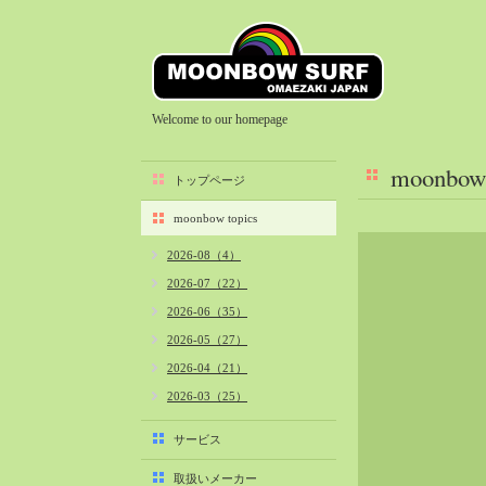
Welcome to our homepage
moonbow 
トップページ
moonbow topics
2026-08（4）
2026-07（22）
2026-06（35）
2026-05（27）
2026-04（21）
2026-03（25）
2026-02（22）
サービス
2026-01（40）
取扱いメーカー
2025-12（34）