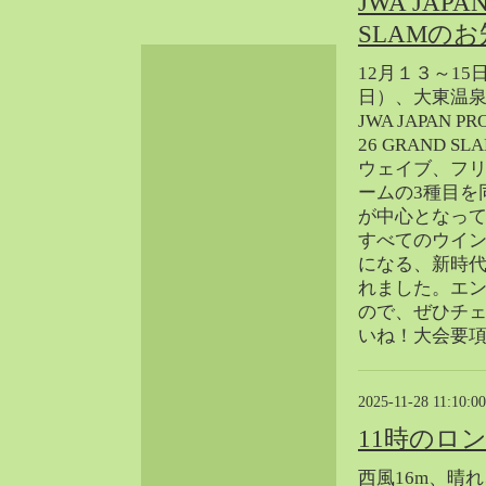
JWA JAPA
2024-06（32）
SLAMの
2024-05（34）
12月１３～15
2024-04（25）
日）、大東温
2024-03（40）
JWA JAPAN PR
2024-02（36）
26 GRAND 
2024-01（38）
ウェイブ、フ
2023-12（40）
ームの3種目を
が中心となっ
2023-11（37）
すべてのウイ
2023-10（33）
になる、新時
2023-09（34）
れました。エ
2023-08（30）
ので、ぜひチ
2023-07（38）
いね！大会要
2023-06（34）
2023-05（43）
2025-11-28 11:10:00
2023-04（30）
11時のロ
2023-03（41）
2023-02（37）
西風16m、晴