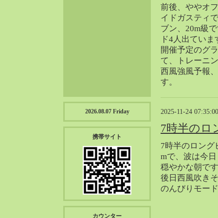
2023-01（57）
前後、ややオ
イドガスティ
2022-12（57）
ブン、20m級
2022-11（39）
ド4人出ていま
2022-10（38）
開催予定のグ
2022-09（34）
て、トレーニ
2022-08（38）
西風強風予報
2022-07（43）
す。
2022-06（33）
2022-05（38）
2025-11-24 07:35:0
2026.08.07 Friday
2022-04（39）
7時半のロ
2022-03（45）
携帯サイト
2022-02（55）
7時半のロング
mで、波は今日
2022-01（55）
穏やかな朝で
2021-12（49）
後日西風吹き
2021-11（49）
のんびりモー
2021-10（30）
2021-09（12）
カウンター