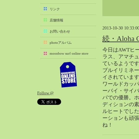
2025-11（29）
リンク
2025-10（22）
店舗情報
2025-09（25）
2013-10-30 10:33:0
2025-08（29）
お問い合わせ
続・Aloha Cl
2025-07（21）
photoアルバム
2025-06（27）
今日はAWTヒ
moonbow surf online store
2025-05（27）
ラス、アマチ
ているようです
2025-04（21）
ブルイリミネ
2025-03（28）
イされていま
2025-02（41）
ワールドカッ
2025-01（37）
ーバイ・サイ
Follow @
2024-12（54）
パでの優勝。
2024-11（28）
ディションの
ルヒートでし
2024-10（29）
ーションも頑
2024-09（29）
ね！
2024-08（27）
2024-07（34）