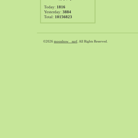
2021-08（38）
Today:
1816
2021-07（41）
Yesterday:
3884
Total:
10156823
2021-06（39）
2021-05（50）
2021-04（50）
2021-03（54）
©2026
moonbow surf
. All Rights Reserved.
2021-02（47）
2021-01（69）
2020-12（51）
2020-11（47）
2020-10（50）
2020-09（39）
2020-08（36）
2020-07（46）
2020-06（50）
2020-05（6）
2020-04（26）
2020-03（29）