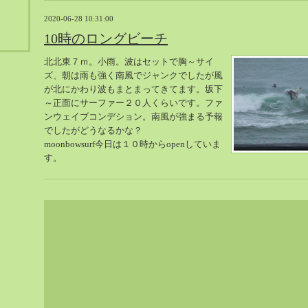
2020-06-28 10:31:00
10時のロングビーチ
北北東７ｍ。小雨。波はセットで胸～サイ
ズ、朝は雨も強く南風でジャンクでしたが風
が北にかわり波もまとまってきてます。坂下
～正面にサーファー２０人くらいです。ファ
ンウェイブコンデション。南風が強まる予報
でしたがどうなるかな？
moonbowsurf今日は１０時からopenしていま
す。