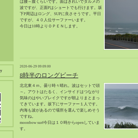
は腰～腹くらいです。面はきれいでタルメの
波ですが、正面Pはショートでも行けます。坂
下P周辺はロング、SUPに良さそうです。平日
ですが、４０人位サーファーいます。
今日は10時よりＯＰＥＮします。
2020-06-29 09:09:00
ay
8時半のロングビーチ
北北東４ｍ。曇り時々晴れ。波はセットで頭
～。アウトはたるく、インサイドはつながり
気味のはやいブレイクですが朝よりまとまっ
てきています。坂下にサーファー１人です。
内海も波があるので場所を選んで楽しめそう
ですね。
moonbow surf今日は１０時からopenしていま
す。