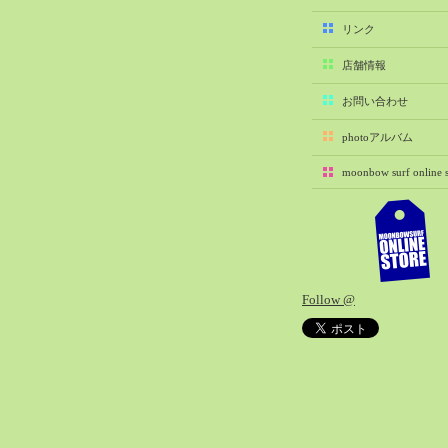
2025-11（29）
リンク
2025-10（22）
店舗情報
2025-09（25）
2025-08（29）
お問い合わせ
2025-07（21）
photoアルバム
2025-06（27）
moonbow surf online s
2025-05（27）
2025-04（21）
2025-03（28）
2025-02（41）
2025-01（37）
Follow @
2024-12（54）
2024-11（28）
2024-10（29）
2024-09（29）
2024-08（27）
2024-07（34）