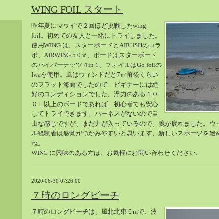
WING FOIL スタート
昨年夏にマウイで２回ほど挑戦したwing
foil。初めての友人と一緒にトライしました。
使用WING は、スターボードとAIRUSHのコラ
ボ、AIRWING 5.0㎡、ボードはスターボード
のハイパーナッツ４in 1、フォイルはGo foilの
Iwaを使用。風はウィンドだと7㎡前後くらい
のフラット海面でしたので、ビギナーには絶
好のコンディションでした。浮力のある１０
０Ｌ以上のボードであれば、初心者でも安心
してトライできます。ハーネスがないので自
由な感じですが、まだ力が入っているので、腕が疲れました。ウ
ル経験者は感覚がつかみやすいと思います。新しいスポーツを始
ね。
WING に興味のある方は、お気軽にお問い合わせください。
2020-06-30 07:26:00
７時のロングビーチ
７時のロングビーチは、風北北東５mで、波