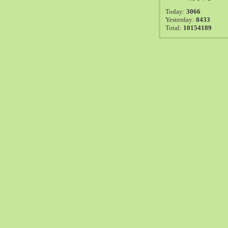
2021-08（38）
Today:
3066
2021-07（41）
Yesterday:
8433
Total:
10154189
2021-06（39）
2021-05（50）
2021-04（50）
2021-03（54）
2021-02（47）
2021-01（69）
2020-12（51）
2020-11（47）
2020-10（50）
2020-09（39）
2020-08（36）
2020-07（46）
2020-06（50）
2020-05（6）
2020-04（26）
2020-03（29）