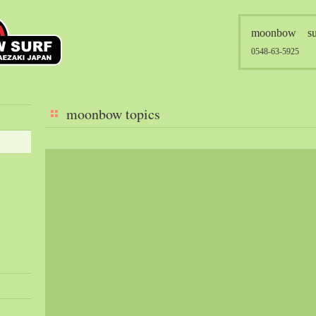
moonbow su
0548-63-5925
moonbow topics