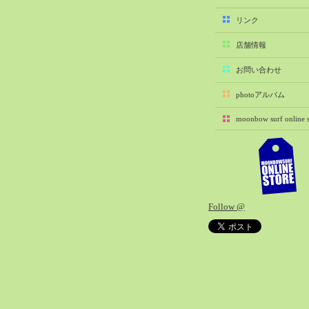
2025-11（29）
リンク
2025-10（22）
店舗情報
2025-09（25）
2025-08（29）
お問い合わせ
2025-07（21）
photoアルバム
2025-06（27）
moonbow surf online s
2025-05（27）
2025-04（21）
2025-03（28）
2025-02（41）
2025-01（37）
Follow @
2024-12（54）
2024-11（28）
2024-10（29）
2024-09（29）
2024-08（27）
2024-07（34）