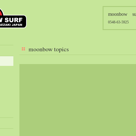
moonbow su
0548-63-5925
moonbow topics