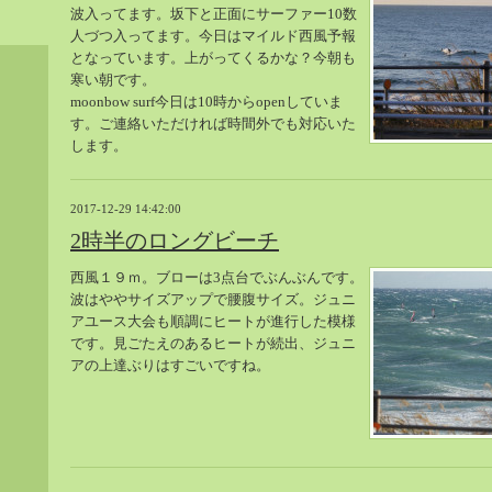
波入ってます。坂下と正面にサーファー10数
人づつ入ってます。今日はマイルド西風予報
となっています。上がってくるかな？今朝も
寒い朝です。
moonbow surf今日は10時からopenしていま
す。ご連絡いただければ時間外でも対応いた
します。
2017-12-29 14:42:00
2時半のロングビーチ
西風１９ｍ。ブローは3点台でぶんぶんです。
波はややサイズアップで腰腹サイズ。ジュニ
アユース大会も順調にヒートが進行した模様
です。見ごたえのあるヒートが続出、ジュニ
アの上達ぶりはすごいですね。