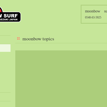
moonbow su
0548-63-5925
moonbow topics