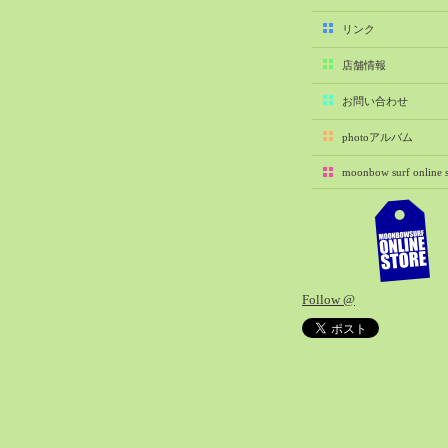
2025-11（29）
リンク
2025-10（22）
店舗情報
2025-09（25）
2025-08（29）
お問い合わせ
2025-07（21）
photoアルバム
2025-06（27）
moonbow surf online s
2025-05（27）
2025-04（21）
2025-03（28）
2025-02（41）
2025-01（37）
Follow @
2024-12（54）
2024-11（28）
2024-10（29）
2024-09（29）
2024-08（27）
2024-07（34）