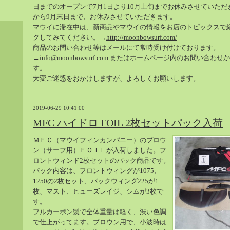
日までのオープンで7月1日より10月上旬までお休みさせていただ
から9月末日まで、お休みさせていただきます。
マウイに滞在中は、新商品やマウイの情報をお店のトピックスで
クしてみてください。→
http://moonbowsurf.com/
商品のお問い合わせ等はメールにて常時受け付けております。
→
info@moonbowsurf.com
またはホームページ内のお問い合わせか
す。
大変ご迷惑をおかけしますが、よろしくお願いします。
2019-06-29 10:41:00
MFC ハイドロ FOIL 2枚セットパック入荷
ＭＦＣ（マウイフィンカンパニー）のプロウ
ン（サーフ用）ＦＯＩＬが入荷しました。フ
ロントウィンド2枚セットのパック商品です。
パック内容は、フロントウィングが1075、
1250の2枚セット、バックウィング225が1
枚、マスト、ヒューズレイジ、シムが3枚で
す。
フルカーボン製で全体重量は軽く、渋い色調
で仕上がってます。プロウン用で、小波時は