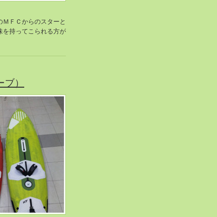
のＭＦＣからのスターと
味を持ってこられる方が
ーブ）