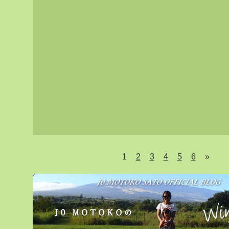
1
2
3
4
5
6
»