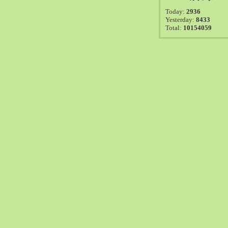
2021-08（38）
Today:
2936
2021-07（41）
Yesterday:
8433
Total:
10154059
2021-06（39）
2021-05（50）
2021-04（50）
2021-03（54）
2021-02（47）
2021-01（69）
2020-12（51）
2020-11（47）
2020-10（50）
2020-09（39）
2020-08（36）
2020-07（46）
2020-06（50）
2020-05（6）
2020-04（26）
2020-03（29）