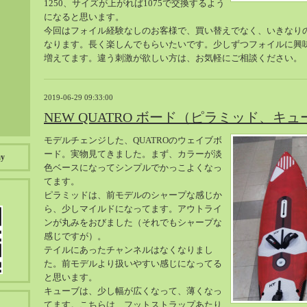
1250、サイズが上がれば1075で交換するよう
になると思います。
今回はフォイル経験なしのお客様で、買い替えでなく、いきなり
なります。長く楽しんでもらいたいです。少しずつフォイルに興
増えてます。違う刺激が欲しい方は、お気軽にご相談ください。
2019-06-29 09:33:00
NEW QUATRO ボード（ピラミッド、キュ
モデルチェンジした、QUATROのウェイブボ
ード。実物見てきました。まず、カラーが淡
ay
色ベースになってシンプルでかっこよくなっ
てます。
ピラミッドは、前モデルのシャープな感じか
ら、少しマイルドになってます。アウトライ
ンが丸みをおびました（それでもシャープな
感じですが）。
テイルにあったチャンネルはなくなりまし
た。前モデルより扱いやすい感じになってる
と思います。
キューブは、少し幅が広くなって、薄くなっ
てます。こちらは、フットストラップあたり