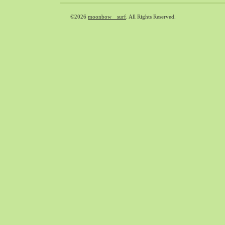
2020-02（40）
©2026
moonbow surf
. All Rights Reserved.
2020-01（34）
2019-12（47）
2019-11（51）
2019-10（30）
2019-09（40）
2019-08（60）
2019-07（33）
2019-06（26）
2019-05（44）
2019-04（38）
2019-03（38）
2019-02（41）
2019-01（48）
2018-12（54）
2018-11（51）
2018-10（33）