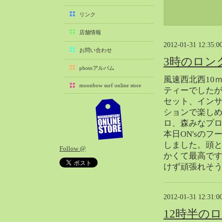
2025-11（29）
リンク
2025-10（22）
店舗情報
2025-09（25）
2012-01-31 12:35:0
2025-08（29）
お問い合わせ
3時のロン
2025-07（21）
photoアルバム
2025-06（27）
風速西北西10
moonbow surf online store
2025-05（27）
ティーでしたが
セット、イン
2025-04（21）
ションで楽し
2025-03（28）
ロ、森みなプ
2025-02（41）
本日ON'sの
2025-01（37）
しました。頭
Follow @
2024-12（54）
かくて最高です
2024-11（28）
けず頑張れそ
2024-10（29）
2024-09（29）
2012-01-31 12:31:0
2024-08（27）
12時半の
2024-07（34）