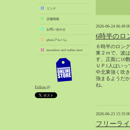
2025-11（29）
リンク
2025-10（22）
店舗情報
2025-09（25）
2026-06-24 06:49:0
2025-08（29）
お問い合わせ
6時半のロ
2025-07（21）
photoアルバム
2025-06（27）
６時半のロン
moonbow surf online store
2025-05（27）
東２ｍで、波
す。正面に10
2025-04（21）
ＵＰ1人はいっ
2025-03（28）
中北東強く吹
2025-02（41）
強まるようだ
2025-01（37）
ね。
Follow @
2024-12（54）
2024-11（28）
2024-10（29）
2024-09（29）
2026-06-23 15:33:0
2024-08（27）
フリーライド
2024-07（34）