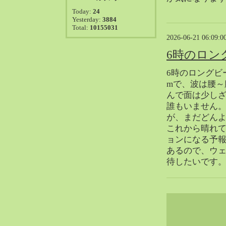
2021-08（38）
Today:
24
2021-07（41）
Yesterday:
3884
Total:
10155031
2021-06（39）
2026-06-21 06:09:0
2021-05（50）
6時のロン
2021-04（50）
2021-03（54）
6時のロングビ
2021-02（47）
mで、波は腰～
2021-01（69）
んで面は少し
誰もいません
2020-12（51）
が、まだどん
2020-11（47）
これから晴れ
2020-10（50）
ョンになる予
2020-09（39）
あるので、ウ
2020-08（36）
待したいです
2020-07（46）
2020-06（50）
2020-05（6）
2020-04（26）
2020-03（29）