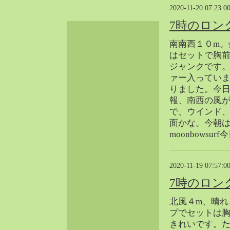
2020-11-20 07:23:0
2024-06（32）
2024-05（34）
7時のロン
2024-04（25）
南南西１０m。
2024-03（40）
はセットで胸
2024-02（36）
ジャンクです
2024-01（38）
ァー入ってい
りました。今
2023-12（40）
報、南西の風
2023-11（37）
で、ウインド
2023-10（33）
面かな。今朝
2023-09（34）
moonbowsu
2023-08（30）
2023-07（38）
2020-11-19 07:57:0
2023-06（34）
7時のロン
2023-05（43）
2023-04（30）
北風４m、晴れ
2023-03（41）
プでセットは
2023-02（37）
きれいです。