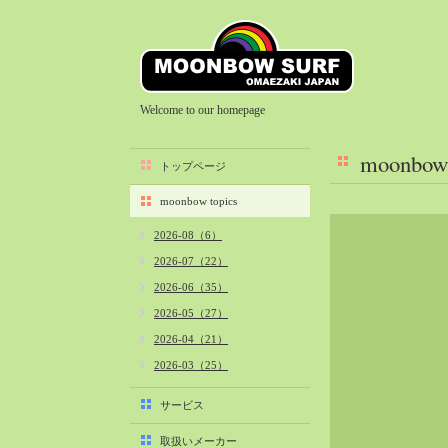
Welcome to our homepage
moonbow 
トップページ
moonbow topics
2026-08（6）
2026-07（22）
2026-06（35）
2026-05（27）
2026-04（21）
2026-03（25）
2026-02（22）
サービス
2026-01（40）
取扱いメーカー
2025-12（34）