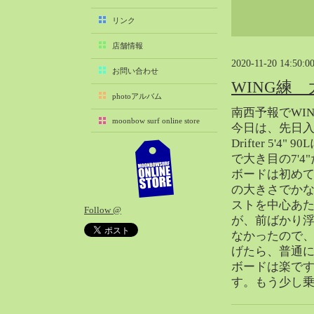
2025-11（29）
リンク
2025-10（22）
店舗情報
2025-09（25）
2020-11-20 14:50:0
2025-08（29）
お問い合わせ
WING練
2025-07（21）
photoアルバム
2025-06（27）
南西予報でWIN
moonbow surf online store
2025-05（27）
今日は、先日入
Drifter 5'4
2025-04（21）
で大き目の7'
2025-03（28）
ボードは初め
2025-02（41）
の大きさでか
2025-01（37）
ストを中心あ
Follow @
2024-12（54）
が、前ばかり
2024-11（28）
なかったので
げたら、普通
2024-10（29）
ボードは楽で
2024-09（29）
す。もう少し
2024-08（27）
2024-07（34）