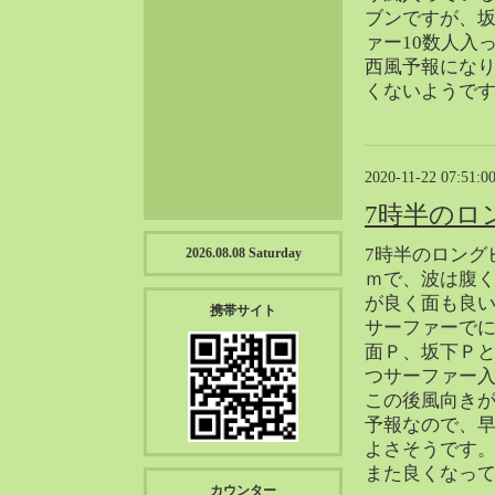
2023-01（57）
ブンですが、
2022-12（57）
ァー10数人入
西風予報にな
2022-11（39）
くないようで
2022-10（38）
2022-09（34）
2022-08（38）
2020-11-22 07:51:0
2022-07（43）
7時半のロ
2022-06（33）
2022-05（38）
7時半のロング
2026.08.08 Saturday
2022-04（39）
ｍで、波は腹
2022-03（45）
が良く面も良
携帯サイト
サーファーで
2022-02（55）
面Ｐ、坂下Ｐと
2022-01（55）
つサーファー
2021-12（49）
この後風向き
2021-11（49）
予報なので、
2021-10（30）
よさそうです
2021-09（12）
また良くなっ
カウンター