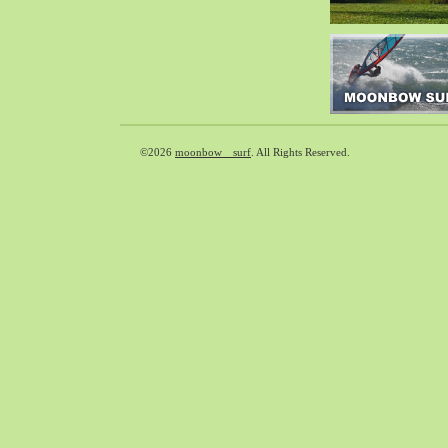
2018-09（37）
2018-08（41）
2018-07（39）
2018-06（31）
2018-05（65）
2018-04（39）
©2026
moonbow surf
. All Rights Reserved.
2018-03（33）
2018-02（38）
2018-01（40）
2017-12（65）
2017-11（71）
2017-10（59）
2017-09（30）
2017-08（55）
2017-07（33）
2017-06（35）
2017-05（49）