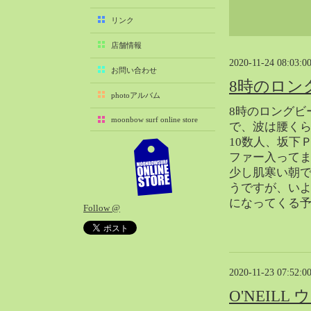
2025-11（29）
リンク
2025-10（22）
店舗情報
2025-09（25）
2020-11-24 08:03:0
2025-08（29）
お問い合わせ
8時のロン
2025-07（21）
photoアルバム
2025-06（27）
8時のロングビ
moonbow surf online store
2025-05（27）
で、波は腰く
10数人、坂下
2025-04（21）
ファー入って
2025-03（28）
少し肌寒い朝
2025-02（41）
うですが、い
2025-01（37）
になってくる
Follow @
2024-12（54）
2024-11（28）
2024-10（29）
2024-09（29）
2020-11-23 07:52:0
2024-08（27）
O'NEIL
2024-07（34）