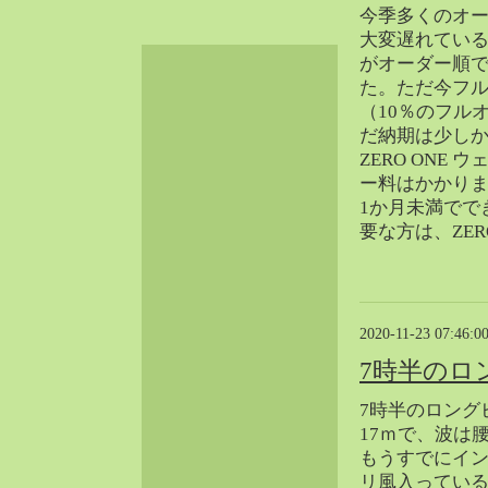
今季多くのオ
2024-06（32）
大変遅れているO
2024-05（34）
がオーダー順
2024-04（25）
た。ただ今フ
2024-03（40）
（10％のフル
2024-02（36）
だ納期は少し
ZERO ONE
2024-01（38）
ー料はかかり
2023-12（40）
1か月未満でで
2023-11（37）
要な方は、ZER
2023-10（33）
2023-09（34）
2023-08（30）
2023-07（38）
2020-11-23 07:46:0
2023-06（34）
7時半のロ
2023-05（43）
7時半のロング
2023-04（30）
17ｍで、波は
2023-03（41）
もうすでにイ
2023-02（37）
リ風入ってい