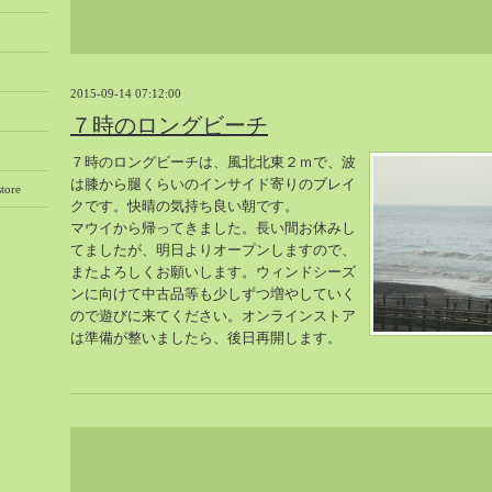
2015-09-14 07:12:00
７時のロングビーチ
７時のロングビーチは、風北北東２ｍで、波
は膝から腿くらいのインサイド寄りのブレイ
tore
クです。快晴の気持ち良い朝です。
マウイから帰ってきました。長い間お休みし
てましたが、明日よりオープンしますので、
またよろしくお願いします。ウィンドシーズ
ンに向けて中古品等も少しずつ増やしていく
ので遊びに来てください。オンラインストア
は準備が整いましたら、後日再開します。