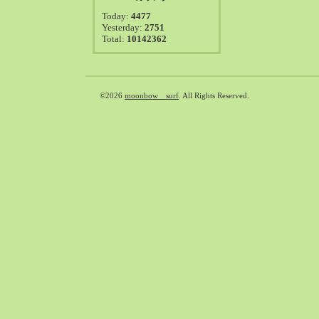
2021-08（38）
Today:
4477
2021-07（41）
Yesterday:
2751
Total:
10142362
2021-06（39）
2021-05（50）
2021-04（50）
2021-03（54）
©2026
moonbow surf
. All Rights Reserved.
2021-02（47）
2021-01（69）
2020-12（51）
2020-11（47）
2020-10（50）
2020-09（39）
2020-08（36）
2020-07（46）
2020-06（50）
2020-05（6）
2020-04（26）
2020-03（29）