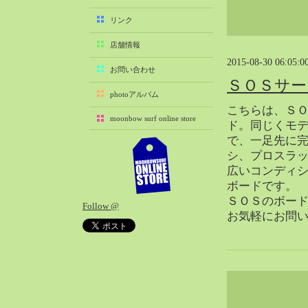
2025-11（29）
リンク
2025-10（22）
店舗情報
2025-09（25）
2015-08-30 06:05:0
2025-08（29）
お問い合わせ
ＳＯＳサー
2025-07（21）
photoアルバム
2025-06（27）
こちらは、Ｓ
moonbow surf online store
2025-05（27）
ド。同じくモ
で、一足先に
2025-04（21）
シ、プロスラ
2025-03（28）
広いコンディ
2025-02（41）
ボードです。
2025-01（37）
ＳＯＳのボー
Follow @
2024-12（54）
お気軽にお問
2024-11（28）
2024-10（29）
2024-09（29）
2024-08（27）
2024-07（34）