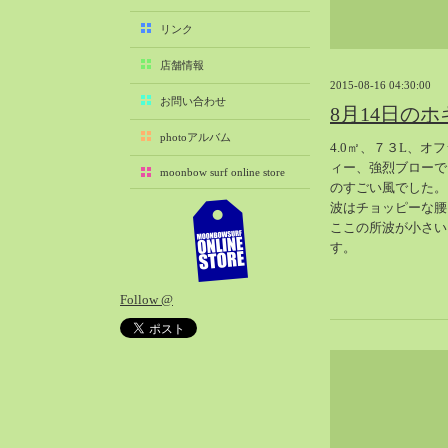
2025-11（29）
リンク
2025-10（22）
店舗情報
2025-09（25）
2015-08-16 04:30:00
2025-08（29）
お問い合わせ
8月14日の
2025-07（21）
photoアルバム
4.0㎡、７３L、オ
2025-06（27）
ィー、強烈ブローで
moonbow surf online store
2025-05（27）
のすごい風でした。
2025-04（21）
波はチョッピーな腰
ここの所波が小さい
2025-03（28）
す。
2025-02（41）
2025-01（37）
Follow @
2024-12（54）
2024-11（28）
2024-10（29）
2024-09（29）
2024-08（27）
2024-07（34）