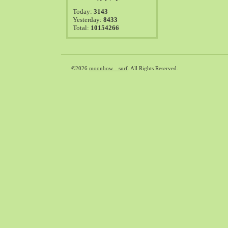
2021-08（38）
Today:
3143
2021-07（41）
Yesterday:
8433
Total:
10154266
2021-06（39）
2021-05（50）
2021-04（50）
2021-03（54）
©2026
moonbow surf
. All Rights Reserved.
2021-02（47）
2021-01（69）
2020-12（51）
2020-11（47）
2020-10（50）
2020-09（39）
2020-08（36）
2020-07（46）
2020-06（50）
2020-05（6）
2020-04（26）
2020-03（29）