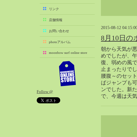
2025-11（29）
リンク
2025-10（22）
店舗情報
2025-09（25）
2015-08-12 04:15:0
2025-08（29）
お問い合わせ
8月10日
2025-07（21）
photoアルバム
2025-06（27）
朝から天気が
moonbow surf online store
2025-05（27）
めでしたが、
復、弱めの風で
2025-04（21）
止まったりで
2025-03（28）
腰腹～のセッ
2025-02（41）
ばジャンプも
2025-01（37）
ンでした。新
Follow @
2024-12（54）
で、今週は天
2024-11（28）
2024-10（29）
2024-09（29）
2024-08（27）
2024-07（34）