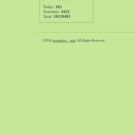
2021-08（38）
Today:
162
2021-07（41）
Yesterday:
4322
Total:
10159491
2021-06（39）
2021-05（50）
2021-04（50）
2021-03（54）
©2026
moonbow surf
. All Rights Reserved.
2021-02（47）
2021-01（69）
2020-12（51）
2020-11（47）
2020-10（50）
2020-09（39）
2020-08（36）
2020-07（46）
2020-06（50）
2020-05（6）
2020-04（26）
2020-03（29）