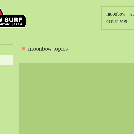
moonbow su
0548-63-5925
moonbow topics