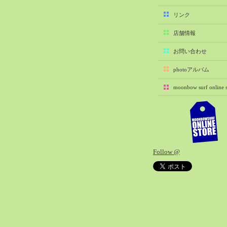
2025-11（29）
リンク
2025-10（22）
店舗情報
2025-09（25）
2025-08（29）
お問い合わせ
2025-07（21）
photoアルバム
2025-06（27）
moonbow surf online s
2025-05（27）
2025-04（21）
2025-03（28）
2025-02（41）
2025-01（37）
Follow @
2024-12（54）
2024-11（28）
2024-10（29）
2024-09（29）
2024-08（27）
2024-07（34）