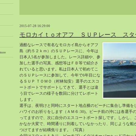
2015-07-28 16:29:00
モロカイｔｏオアフ ＳＵＰレース スタ
過酷なレースで有名なモロカイ島からオアフ
島（約５２ｋｍ）のＳＵＰレースに、今年は
tore
日本人5名が参加しました。レース詳細や、参
加した選手の写真、感想等はＦＢ等で紹介さ
れていると思います。私は日本人で初めてこ
のＳＵＰレースに参加して、今年で6年目にな
るＳＵＰ ＴＯＭＯ（村林知安）選手のエスコ
ートボートでサポートしてきて、選手とは違
う目でレースの様子を数回に分けてレポート
します。
選手は、夜明けと同時にスタート地点横のビーチに集合し準備を
ハワイのお祈りをします（ＡＭ６:30)。ビーチ前の沖には各選手
ってますので、次に自分のエスコートボート探しです。しかし、
かなか大変で、時間通りに到着していなかったり、同じような船
つけてますが結構焦ります。（写真）
今回はスウェルもあり、ビーチブレイクはオーバーヘッドでセッ