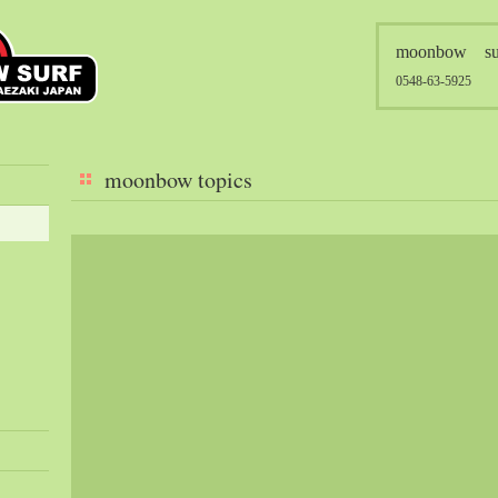
moonbow su
0548-63-5925
moonbow topics