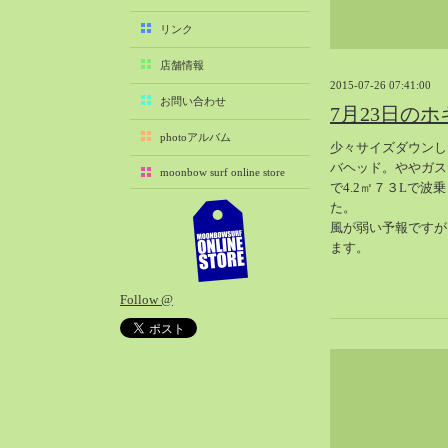
2025-11（29）
リンク
2025-10（22）
店舗情報
2025-09（25）
2015-07-26 07:41:00
2025-08（29）
お問い合わせ
7月23日の
2025-07（21）
photoアルバム
少々サイズダウンし
2025-06（27）
バヘッド。ややガス
moonbow surf online store
2025-05（27）
で4.2㎡７３Lで波
2025-04（21）
た。
風が弱い予報ですが
2025-03（28）
ます。
2025-02（41）
2025-01（37）
Follow @
2024-12（54）
2024-11（28）
2024-10（29）
2024-09（29）
2024-08（27）
2024-07（34）