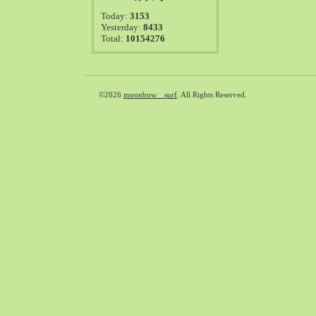
2021-08（38）
Today:
3153
2021-07（41）
Yesterday:
8433
Total:
10154276
2021-06（39）
2021-05（50）
2021-04（50）
2021-03（54）
©2026
moonbow surf
. All Rights Reserved.
2021-02（47）
2021-01（69）
2020-12（51）
2020-11（47）
2020-10（50）
2020-09（39）
2020-08（36）
2020-07（46）
2020-06（50）
2020-05（6）
2020-04（26）
2020-03（29）