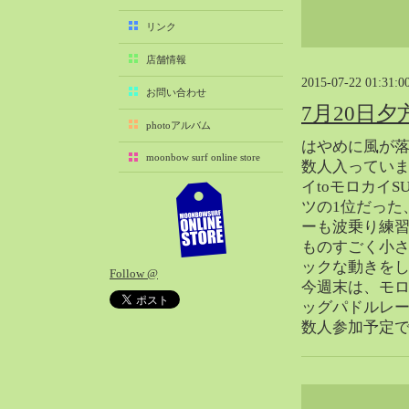
2025-11（29）
リンク
2025-10（22）
店舗情報
2025-09（25）
2015-07-22 01:31:0
2025-08（29）
お問い合わせ
7月20日
2025-07（21）
photoアルバム
2025-06（27）
はやめに風が落ち
moonbow surf online store
2025-05（27）
数人入ってい
イtoモロカイS
2025-04（21）
ツの1位だった
2025-03（28）
ーも波乗り練
2025-02（41）
ものすごく小
2025-01（37）
ックな動きを
Follow @
2024-12（54）
今週末は、モロ
2024-11（28）
ッグパドルレー
数人参加予定
2024-10（29）
2024-09（29）
2024-08（27）
2024-07（34）