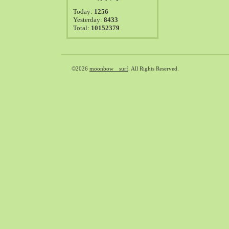
2021-08（38）
Today:
1256
2021-07（41）
Yesterday:
8433
Total:
10152379
2021-06（39）
2021-05（50）
2021-04（50）
2021-03（54）
©2026
moonbow surf
. All Rights Reserved.
2021-02（47）
2021-01（69）
2020-12（51）
2020-11（47）
2020-10（50）
2020-09（39）
2020-08（36）
2020-07（46）
2020-06（50）
2020-05（6）
2020-04（26）
2020-03（29）