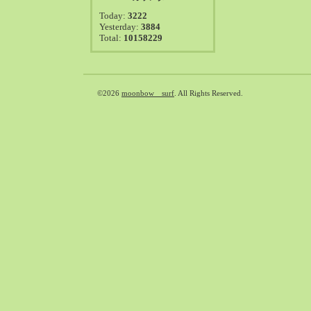
2021-08（38）
Today:
3222
2021-07（41）
Yesterday:
3884
Total:
10158229
2021-06（39）
2021-05（50）
2021-04（50）
2021-03（54）
©2026
moonbow surf
. All Rights Reserved.
2021-02（47）
2021-01（69）
2020-12（51）
2020-11（47）
2020-10（50）
2020-09（39）
2020-08（36）
2020-07（46）
2020-06（50）
2020-05（6）
2020-04（26）
2020-03（29）