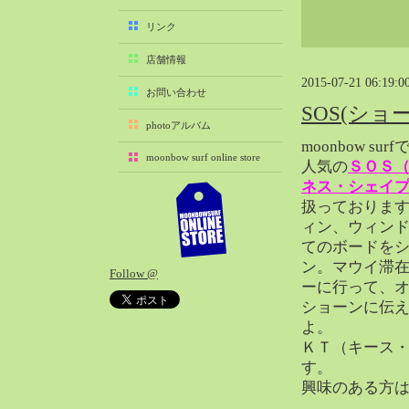
2025-11（29）
リンク
2025-10（22）
店舗情報
2025-09（25）
2015-07-21 06:19:0
2025-08（29）
お問い合わせ
SOS(シ
2025-07（21）
photoアルバム
2025-06（27）
moonbow s
moonbow surf online store
2025-05（27）
人気の
ＳＯＳ
ネス・シェイ
2025-04（21）
扱っておりま
2025-03（28）
ィン、ウィン
2025-02（41）
てのボードを
2025-01（37）
ン。マウイ滞
Follow @
2024-12（54）
ーに行って、
2024-11（28）
ショーンに伝
よ。
2024-10（29）
ＫＴ（キース
2024-09（29）
す。
2024-08（27）
興味のある方
2024-07（34）