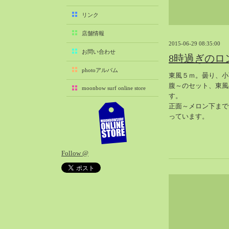
2025-11（29）
リンク
2025-10（22）
店舗情報
2025-09（25）
2015-06-29 08:35:00
2025-08（29）
お問い合わせ
8時過ぎのロ
2025-07（21）
photoアルバム
東風５ｍ。曇り、小
2025-06（27）
腹～のセット、東風
moonbow surf online store
2025-05（27）
す。
2025-04（21）
正面～メロン下まで
っています。
2025-03（28）
2025-02（41）
2025-01（37）
Follow @
2024-12（54）
2024-11（28）
2024-10（29）
2024-09（29）
2024-08（27）
2024-07（34）