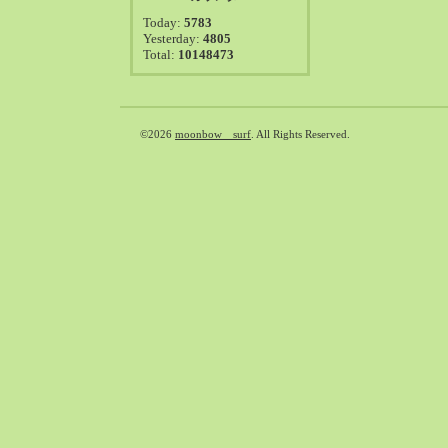
2021-08（38）
Today:
5783
2021-07（41）
Yesterday:
4805
Total:
10148473
2021-06（39）
2021-05（50）
2021-04（50）
2021-03（54）
©2026
moonbow surf
. All Rights Reserved.
2021-02（47）
2021-01（69）
2020-12（51）
2020-11（47）
2020-10（50）
2020-09（39）
2020-08（36）
2020-07（46）
2020-06（50）
2020-05（6）
2020-04（26）
2020-03（29）