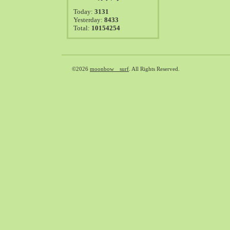
2021-08（38）
Today:
3131
2021-07（41）
Yesterday:
8433
Total:
10154254
2021-06（39）
2021-05（50）
2021-04（50）
2021-03（54）
©2026
moonbow surf
. All Rights Reserved.
2021-02（47）
2021-01（69）
2020-12（51）
2020-11（47）
2020-10（50）
2020-09（39）
2020-08（36）
2020-07（46）
2020-06（50）
2020-05（6）
2020-04（26）
2020-03（29）