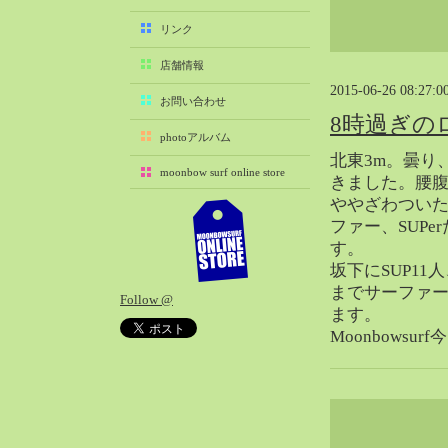
2025-11（29）
リンク
2025-10（22）
店舗情報
2025-09（25）
2015-06-26 08:27:0
2025-08（29）
お問い合わせ
8時過ぎの
2025-07（21）
photoアルバム
2025-06（27）
北東3m。曇り
moonbow surf online store
2025-05（27）
きました。腰
ややざわつい
2025-04（21）
ファー、SUPe
2025-03（28）
す。
2025-02（41）
坂下にSUP1
2025-01（37）
までサーファー
Follow @
2024-12（54）
ます。
2024-11（28）
Moonbowsu
2024-10（29）
2024-09（29）
2024-08（27）
2024-07（34）