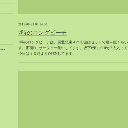
2015-06-22 07:14:00
7時のロングビーチ
7時のロングビーチは、風北北東４ｍで波はセットで腰～腹くら
す。正面Pにサーファー集中してます。坂下P東にSUPが5人入っ
tore
今日は１０時よりOPENしてます。