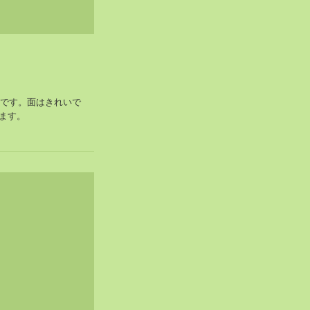
いです。面はきれいで
てます。