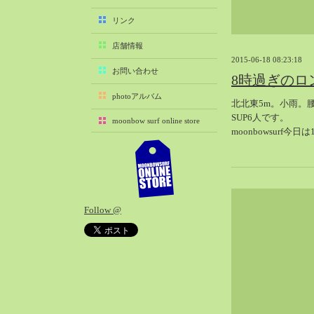
2025-11（29）
リンク
2025-10（22）
店舗情報
2025-09（25）
2015-06-18 08:23:18
2025-08（29）
お問い合わせ
8時過ぎのロ
2025-07（21）
photoアルバム
北北東5m。小雨。
2025-06（27）
SUP6人です。
moonbow surf online store
2025-05（27）
moonbowsurf今
2025-04（21）
2025-03（28）
2025-02（41）
2025-01（37）
Follow @
2024-12（54）
2024-11（28）
2024-10（29）
2024-09（29）
2024-08（27）
2024-07（34）