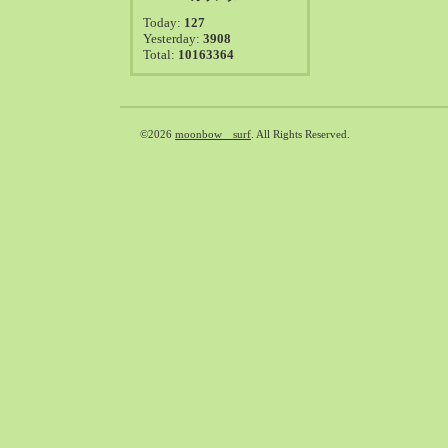
2021-08（38）
Today:
127
2021-07（41）
Yesterday:
3908
Total:
10163364
2021-06（39）
2021-05（50）
2021-04（50）
2021-03（54）
©2026
moonbow surf
. All Rights Reserved.
2021-02（47）
2021-01（69）
2020-12（51）
2020-11（47）
2020-10（50）
2020-09（39）
2020-08（36）
2020-07（46）
2020-06（50）
2020-05（6）
2020-04（26）
2020-03（29）