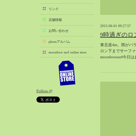
2025-11（29）
リンク
2025-10（22）
店舗情報
2025-09（25）
2015-06-01 09:27:57
2025-08（29）
お問い合わせ
9時過ぎのロ
2025-07（21）
photoアルバム
東北道4m。雨がパ
2025-06（27）
ロン下までサーファ
moonbow surf online store
2025-05（27）
moonbowsur
2025-04（21）
2025-03（28）
2025-02（41）
2025-01（37）
Follow @
2024-12（54）
2024-11（28）
2024-10（29）
2024-09（29）
2024-08（27）
2024-07（34）