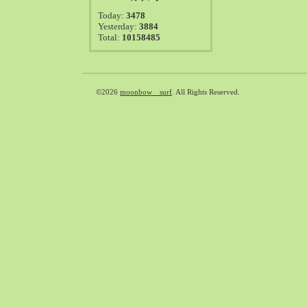
2021-08（38）
Today:
3478
2021-07（41）
Yesterday:
3884
Total:
10158485
2021-06（39）
2021-05（50）
2021-04（50）
2021-03（54）
©2026
moonbow surf
. All Rights Reserved.
2021-02（47）
2021-01（69）
2020-12（51）
2020-11（47）
2020-10（50）
2020-09（39）
2020-08（36）
2020-07（46）
2020-06（50）
2020-05（6）
2020-04（26）
2020-03（29）