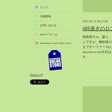
2025-11（29）
リンク
2025-10（22）
店舗情報
2025-09（25）
2015-05-31 06:27:00
2025-08（29）
お問い合わせ
6時過ぎのロ
2025-07（21）
photoアルバム
西南西９ｍ。曇り。
2025-06（27）
じですが、胸前後の
moonbow surf online store
2025-05（27）
までサーファー30
2025-04（21）
moonbow surf今
す。
2025-03（28）
2025-02（41）
2025-01（37）
Follow @
2024-12（54）
2024-11（28）
2024-10（29）
2024-09（29）
2024-08（27）
2024-07（34）