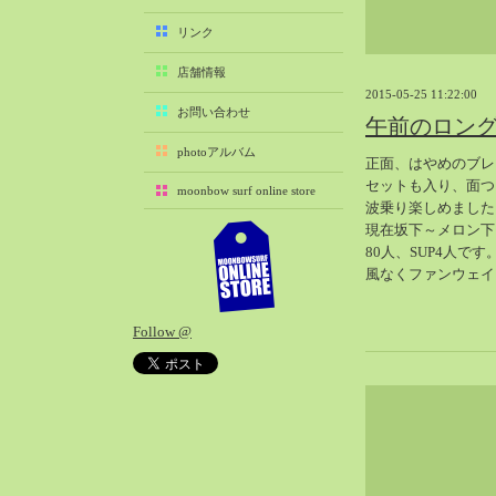
2025-11（29）
リンク
2025-10（22）
店舗情報
2025-09（25）
2015-05-25 11:22:00
2025-08（29）
お問い合わせ
午前のロン
2025-07（21）
photoアルバム
正面、はやめのブレ
2025-06（27）
セットも入り、面つ
moonbow surf online store
2025-05（27）
波乗り楽しめました
2025-04（21）
現在坂下～メロン下
80人、SUP4人です
2025-03（28）
風なくファンウェイ
2025-02（41）
2025-01（37）
Follow @
2024-12（54）
2024-11（28）
2024-10（29）
2024-09（29）
2024-08（27）
2024-07（34）