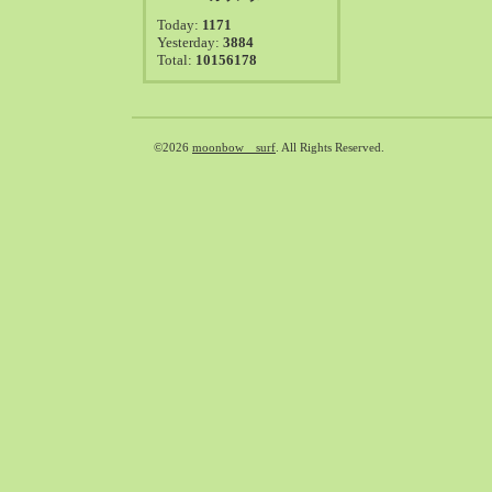
2021-08（38）
Today:
1171
2021-07（41）
Yesterday:
3884
Total:
10156178
2021-06（39）
2021-05（50）
2021-04（50）
2021-03（54）
©2026
moonbow surf
. All Rights Reserved.
2021-02（47）
2021-01（69）
2020-12（51）
2020-11（47）
2020-10（50）
2020-09（39）
2020-08（36）
2020-07（46）
2020-06（50）
2020-05（6）
2020-04（26）
2020-03（29）