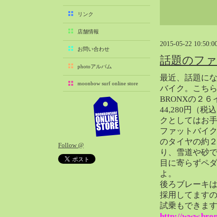
2025-11（29）
リンク
2025-10（22）
店舗情報
2025-09（25）
2015-05-22 10:50:0
2025-08（29）
お問い合わせ
話題のファ
2025-07（21）
photoアルバム
2025-06（27）
最近、話題に
moonbow surf online store
2025-05（27）
バイク。こち
BRONXの２
2025-04（21）
44,280円（
2025-03（28）
クとしてはお
2025-02（41）
ファットバイ
2025-01（37）
のタイヤの約
Follow @
2024-12（54）
り、雪道や砂
2024-11（28）
目に寄らずペ
よ。
2024-10（29）
後ろブレーキ
2024-09（29）
採用してます
2024-08（27）
試乗もできま
2024-07（34）
http://www.bron