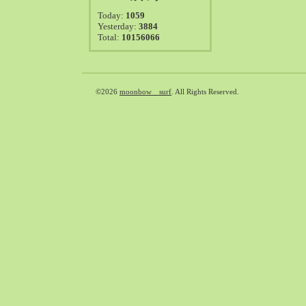
2021-08（38）
Today:
1059
2021-07（41）
Yesterday:
3884
Total:
10156066
2021-06（39）
2021-05（50）
2021-04（50）
2021-03（54）
©2026
moonbow surf
. All Rights Reserved.
2021-02（47）
2021-01（69）
2020-12（51）
2020-11（47）
2020-10（50）
2020-09（39）
2020-08（36）
2020-07（46）
2020-06（50）
2020-05（6）
2020-04（26）
2020-03（29）