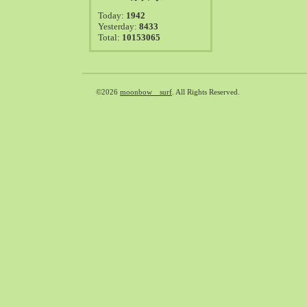
2021-08（38）
Today:
1942
2021-07（41）
Yesterday:
8433
Total:
10153065
2021-06（39）
2021-05（50）
2021-04（50）
2021-03（54）
©2026
moonbow surf
. All Rights Reserved.
2021-02（47）
2021-01（69）
2020-12（51）
2020-11（47）
2020-10（50）
2020-09（39）
2020-08（36）
2020-07（46）
2020-06（50）
2020-05（6）
2020-04（26）
2020-03（29）