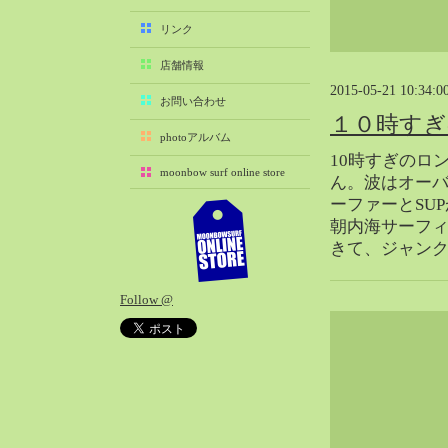
2025-11（29）
リンク
2025-10（22）
店舗情報
2025-09（25）
2015-05-21 10:34:0
2025-08（29）
お問い合わせ
１０時す
2025-07（21）
photoアルバム
2025-06（27）
10時すぎのロ
moonbow surf online store
2025-05（27）
ん。波はオーバ
ーファーとSU
2025-04（21）
朝内海サーフ
2025-03（28）
きて、ジャン
2025-02（41）
2025-01（37）
Follow @
2024-12（54）
2024-11（28）
2024-10（29）
2024-09（29）
2024-08（27）
2024-07（34）