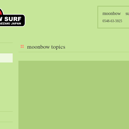
moonbow su
0548-63-5925
moonbow topics