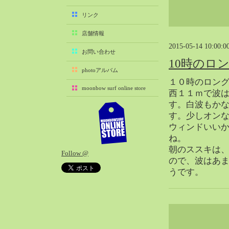
2025-11（29）
リンク
2025-10（22）
店舗情報
2025-09（25）
2015-05-14 10:00:0
2025-08（29）
お問い合わせ
10時のロ
2025-07（21）
photoアルバム
2025-06（27）
１０時のロン
moonbow surf online store
2025-05（27）
西１１ｍで波
す。白波もか
2025-04（21）
す。少しオン
2025-03（28）
ウィンドいい
2025-02（41）
ね。
2025-01（37）
朝のススキは
Follow @
2024-12（54）
ので、波はあ
2024-11（28）
うです。
2024-10（29）
2024-09（29）
2024-08（27）
2024-07（34）