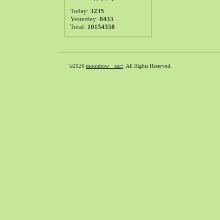
2021-08（38）
Today:
3235
2021-07（41）
Yesterday:
8433
Total:
10154358
2021-06（39）
2021-05（50）
2021-04（50）
2021-03（54）
©2026
moonbow surf
. All Rights Reserved.
2021-02（47）
2021-01（69）
2020-12（51）
2020-11（47）
2020-10（50）
2020-09（39）
2020-08（36）
2020-07（46）
2020-06（50）
2020-05（6）
2020-04（26）
2020-03（29）